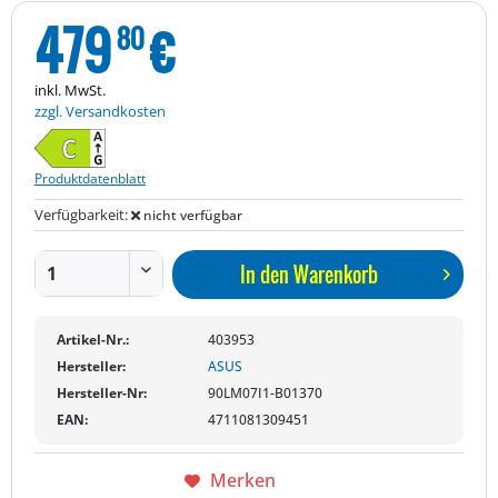
479
€
80
inkl. MwSt.
zzgl. Versandkosten
Produktdatenblatt
Verfügbarkeit:
nicht verfügbar
In den
Warenkorb
Artikel-Nr.:
403953
Hersteller:
ASUS
Hersteller-Nr:
90LM07I1-B01370
EAN:
4711081309451
Merken