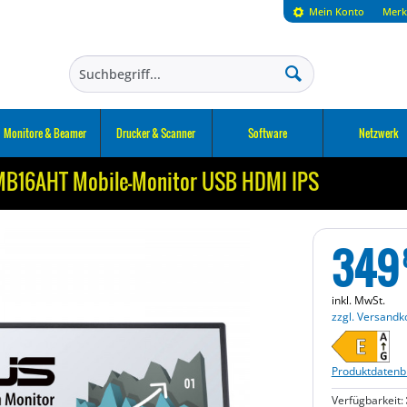
Mein Konto
Merk
Monitore & Beamer
Drucker & Scanner
Software
Netzwerk
B16AHT Mobile-Monitor USB HDMI IPS
349
inkl. MwSt.
zzgl. Versandk
Produktdatenbl
Verfügbarkeit: