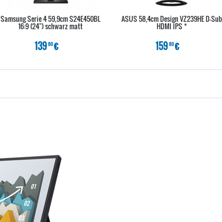
Samsung Serie 4 59,9cm S24E450BL
ASUS 58,4cm Design VZ239HE D-Sub
16:9 (24") schwarz matt
HDMI IPS *
139
€
159
€
80
80