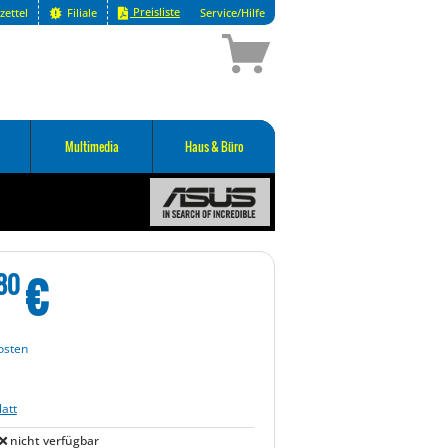
Preisliste
zettel
Filiale
Service/Hilfe
Multimedia
Haus & Büro
€
80
osten
att
nicht verfügbar