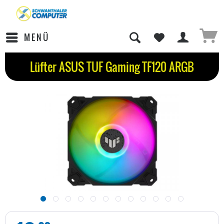
MENÜ
Lüfter ASUS TUF Gaming TF120 ARGB