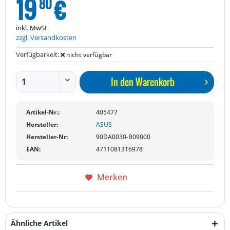
19
€
80
inkl. MwSt.
zzgl. Versandkosten
Verfügbarkeit:
nicht verfügbar
In den
Warenkorb
Artikel-Nr.:
405477
Hersteller:
ASUS
Hersteller-Nr:
90DA0030-B09000
EAN:
4711081316978
Merken
Ähnliche Artikel