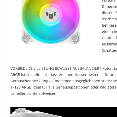
verschaf
Dimensio
diesem 3
leuchtst
tief ges
einem h
Geräusch
ausstrah
Schatten 
VORBILDLICHE LEISTUNG BEWUSST AUSBALANCIERT Rotor. Lage
ARGB ist so optimiert, dass er einen klassenbesten Luftdurc
Geräuschentwicklung ( ) und einen ausgeglichenen statischen
TF120 ARGB ideal für alle Gehäusepositionen oder Radiatoren
Lamellendichte aufweisen.