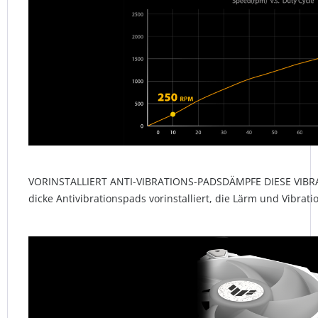
VORINSTALLIERT ANTI-VIBRATIONS-PADSDÄMPFE DIESE VIBRA
dicke Antivibrationspads vorinstalliert, die Lärm und Vibra