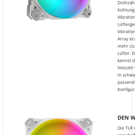
Drehzahl
Kühlung 
Vibratio
Lüfterge
Vibratio
Array er
mehr Lic
Lüfter. 
kannst d
Vielzahl
in schw
passend 
Konfigur
DEN W
Die TUF