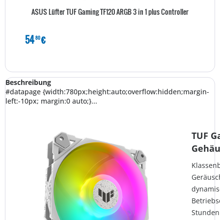
ASUS Lüfter TUF Gaming TF120 ARGB 3 in 1 plus Controller
54
€
80
Beschreibung
#datapage {width:780px;height:auto;overflow:hidden;margin-
left:-10px; margin:0 auto;}...
TUF G
Gehäus
Klassenb
Geräusch
dynamisc
Betriebs
Stunden.