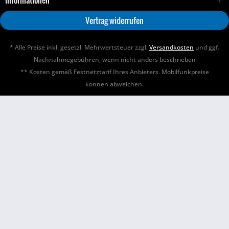
Informationen
Vertrag widerrufen
* Alle Preise inkl. gesetzl. Mehrwertsteuer zzgl.
Versandkosten
und ggf.
Nachnahmegebühren, wenn nicht anders beschrieben
** Kosten gemäß Festnetztarif Ihres Anbieters. Mobilfunkpreise
können abweichen.