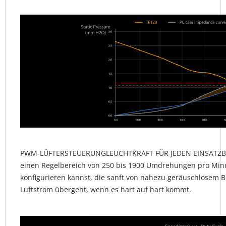
PWM-LÜFTERSTEUERUNGLEUCHTKRAFT FÜR JEDEN EINSATZBE
einen Regelbereich von 250 bis 1900 Umdrehungen pro Minu
konfigurieren kannst, die sanft von nahezu geräuschlosem B
Luftstrom übergeht, wenn es hart auf hart kommt.