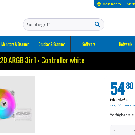
Mein Konto
Merk
Monitore & Beamer
Drucker & Scanner
Software
Netzwerk
20 ARGB 3in1 + Controller white
54
80
inkl. MwSt.
zzgl. Versandk
Verfügbarkeit: