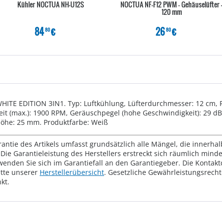
Kühler NOCTUA NH-U12S
NOCTUA NF-F12 PWM - Gehäuselüfter 
120 mm
84
€
26
€
80
80
TE EDITION 3IN1. Typ: Luftkühlung, Lüfterdurchmesser: 12 cm, Ro
it (max.): 1900 RPM, Geräuschpegel (hohe Geschwindigkeit): 29 dB
Höhe: 25 mm. Produktfarbe: Weiß
rantie des Artikels umfasst grundsätzlich alle Mängel, die innerha
Die Garantieleistung des Herstellers erstreckt sich räumlich mind
wenden Sie sich im Garantiefall an den Garantiegeber. Die Konta
tte unserer
Herstellerübersicht
. Gesetzliche Gewährleistungsrech
kt.