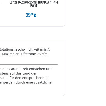
-
Lüfter 140x140x25mm NOCTUA NF-A14
Asus WAK ROG RYUJIN 3
PWM
29
€
199
€
80
80
tationsgeschwindigkeit (min.):
, Maximaler Luftstrom: 76 cfm.
lb der Garantiezeit entstehen und
estens auf das Land der
ktdaten für den entsprechenden
te werden durch eine zusätzliche