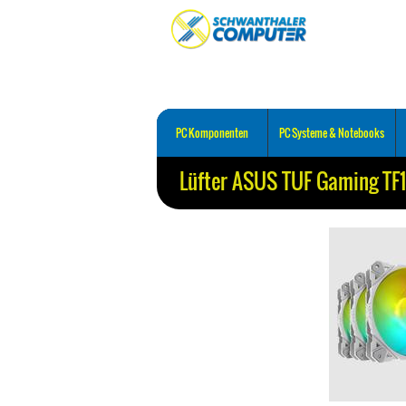
PC Komponenten
PC Systeme & Notebooks
Lüfter ASUS TUF Gaming TF1