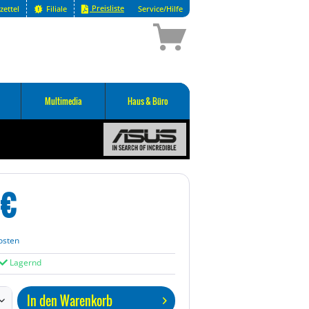
Preisliste
zettel
Filiale
Service/Hilfe
Multimedia
Haus & Büro
€
osten
Lagernd
In den
Warenkorb