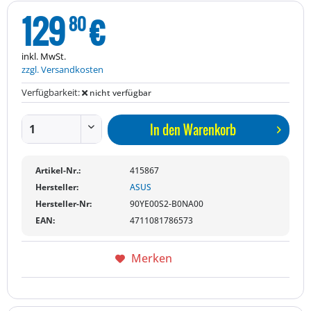
129
€
80
inkl. MwSt.
zzgl. Versandkosten
Verfügbarkeit:
nicht verfügbar
In den
Warenkorb
Artikel-Nr.:
415867
Hersteller:
ASUS
Hersteller-Nr:
90YE00S2-B0NA00
EAN:
4711081786573
Merken