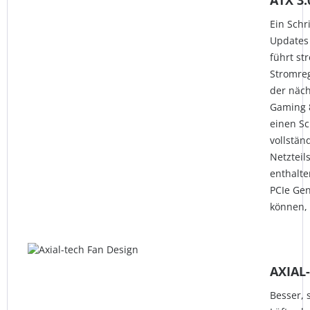
ATX 3
Ein Schr
Updates 
führt s
Stromreg
der näch
Gaming 8
einen Sc
vollstän
Netzteil
enthalte
PCIe Gen
können, 
AXIAL
Besser, 