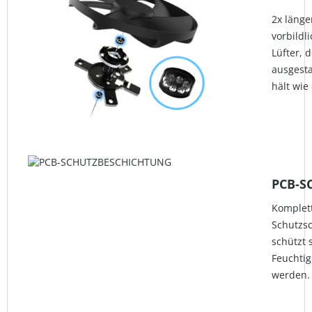
2x länge
vorbildl
Lüfter, 
ausgesta
hält wie
PCB-S
Komplet
Schutzsc
schützt 
Feuchtig
werden.