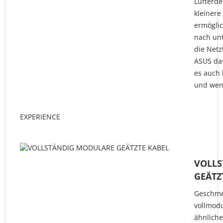
Lüfterde
kleinere
ermöglic
nach unt
die Netz
ASUS das
es auch 
und wen
EXPERIENCE
VOLLS
GEÄTZ
Geschmei
vollmodu
ähnliche