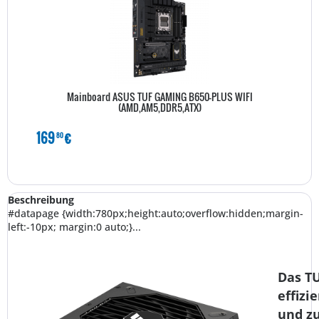
Mainboard ASUS TUF GAMING B650-PLUS WIFI
(AMD,AM5,DDR5,ATX)
169
€
80
Beschreibung
#datapage {width:780px;height:auto;overflow:hidden;margin-
left:-10px; margin:0 auto;}...
Das TU
effizi
und zu