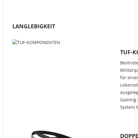
LANGLEBIGKEIT
TUF-
Bestnot
Militärq
für eine
Lebensd
ausgeleg
Gaming 
System ba
DOPPE