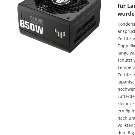
für La
wurde
Kondens
anspruch
Zertifiz
Doppelku
lange wi
schützt 
Temperat
Zertifiz
japanis
hochwer
Lüfterde
kleinere
ermöglic
nach unt
Vollstän
dein Rig