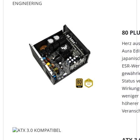
ENGINEERING
80 PL
Herz au
Aura Edi
japanis
ESR-Wert
gewährle
Status v
Wirkungs
weniger 
höherer 
Veransc