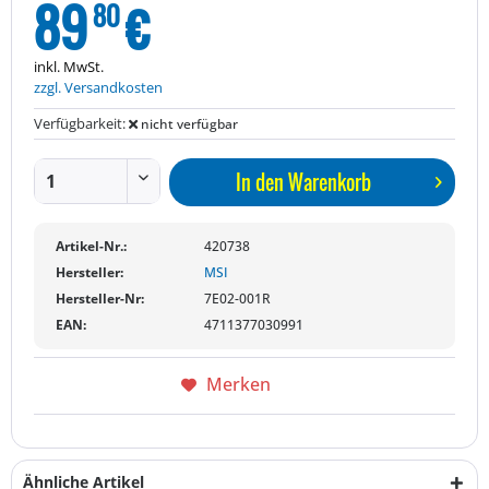
89
€
80
inkl. MwSt.
zzgl. Versandkosten
Verfügbarkeit:
nicht verfügbar
In den
Warenkorb
Artikel-Nr.:
420738
Hersteller:
MSI
Hersteller-Nr:
7E02-001R
EAN:
4711377030991
Merken
Ähnliche Artikel