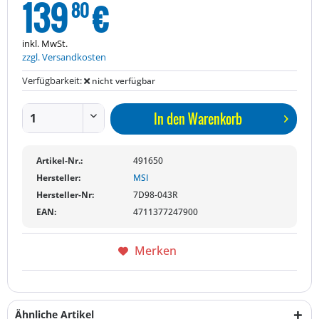
139
€
80
inkl. MwSt.
zzgl. Versandkosten
Verfügbarkeit:
nicht verfügbar
In den
Warenkorb
Artikel-Nr.:
491650
Hersteller:
MSI
Hersteller-Nr:
7D98-043R
EAN:
4711377247900
Merken
Ähnliche Artikel