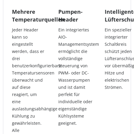
Mehrere
Pumpen-
Intelligent
Temperaturquellen
Header
Lüfterschu
Jeder Header
Ein integriertes
Ein spezieller
kann so
AIO-
integrierter
eingestellt
Managementsystem
Schaltkreis
werden, dass er
ermöglicht die
schützt jeden
drei
vollständige
Lüfteranschlu
benutzerkonfigurierbare
Steuerung von
vor übermäßig
Temperatursensoren
PWM- oder DC-
Hitze und
überwacht und
Wasserpumpen
elektrischen
auf diese
und ist damit
Strömen.
reagiert, um
perfekt für
eine
individuelle oder
auslastungsabhängige
eigenständige
Kühlung zu
Kühlsysteme
gewährleisten.
geeignet.
Alle