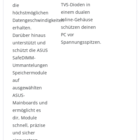
TVS-Dioden in
die
einem dualen
höchstmöglichen
Inline-Gehäuse
Datengeschwindigkeiten
schützen deinen
erhalten.
PC vor
Darüber hinaus
Spannungsspitzen.
unterstützt und
schützt die ASUS
SafeDIMM-
Ummantelungen
Speichermodule
auf
ausgewählten
ASUS-
Mainboards und
ermöglicht es
dir, Module
schnell, präzise
und sicher