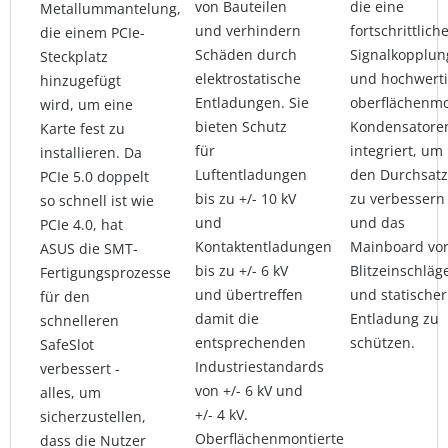
von Bauteilen
die eine
Metallummantelung,
und verhindern
fortschrittlich
die einem PCIe-
Schäden durch
Signalkopplun
Steckplatz
elektrostatische
und hochwert
hinzugefügt
Entladungen. Sie
oberflächenmo
wird, um eine
bieten Schutz
Kondensatore
Karte fest zu
für
integriert, um
installieren. Da
Luftentladungen
den Durchsatz
PCIe 5.0 doppelt
bis zu +/- 10 kV
zu verbessern
so schnell ist wie
und
und das
PCIe 4.0, hat
Kontaktentladungen
Mainboard vo
ASUS die SMT-
bis zu +/- 6 kV
Blitzeinschläg
Fertigungsprozesse
und übertreffen
und statischer
für den
damit die
Entladung zu
schnelleren
entsprechenden
schützen.
SafeSlot
Industriestandards
verbessert -
von +/- 6 kV und
alles, um
+/- 4 kV.
sicherzustellen,
Oberflächenmontierte
dass die Nutzer