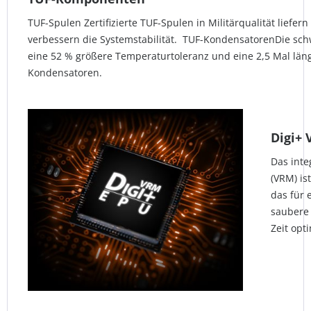
TUF-Spulen Zertifizierte TUF-Spulen in Militärqualität liefer
verbessern die Systemstabilität. TUF-KondensatorenDie sc
eine 52 % größere Temperaturtoleranz und eine 2,5 Mal lä
Kondensatoren.
Digi+
Das inte
(VRM) is
das für 
saubere
Zeit opti