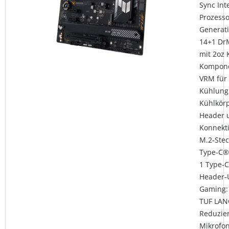
Sync Int
Prozesso
Generat
14+1 Dr
mit 2oz 
Komponen
VRM für
Kühlung:
Kühlkörp
Header u
Konnektiv
M.2-Stec
Type-C®,
1 Type-
Header-
Gaming: 
TUF LAN
Reduzie
Mikrofo