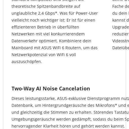
theoretische Spitzenbandbreite auf
Fache d
unglaubliche 2,4 Gbps*. Was für Power-User
du dein
vielleicht noch wichtiger ist: Er ist für einen
kannst d
effizienteren Betrieb in überfüllten
Upgrade
Netzwerken mit viel konkurrierendem
reduzier
Datenverkehr optimiert. Kombiniere dein
Videostr
Mainboard mit ASUS WiFi 6 Routern, um das
Dateiüb
Netzwerkpotenzial von WiFi 6 voll
auszuschöpfen.
Two-Way AI Noise Cancelation
Dieses leistungsstarke, ASUS-exklusive Dienstprogramm nut
Datenbank, um Hintergrundgeräusche des Mikrofons* und e
und gleichzeitig die Stimmen zu erhalten. Störendes Tastat
Umgebungsgeräusche werden gedämpft, sodass du beim Spie
hervorragender Klarheit hören und gehört werden kannst.