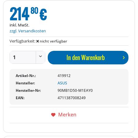
214
€
80
inkl. MwSt.
zzgl. Versandkosten
Verfügbarkeit:
nicht verfügbar
In den
Warenkorb
Artikel-Nr.:
419912
Hersteller:
ASUS
Hersteller-Nr:
90MB1D50-M1EAY0
EAN:
4711387008249
Merken