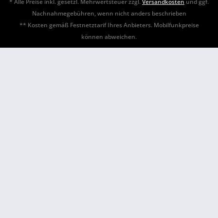
* Alle Preise inkl. gesetzl. Mehrwertsteuer zzgl.
Versandkosten
und ggf.
Nachnahmegebühren, wenn nicht anders beschrieben
** Kosten gemäß Festnetztarif Ihres Anbieters. Mobilfunkpreise
können abweichen.