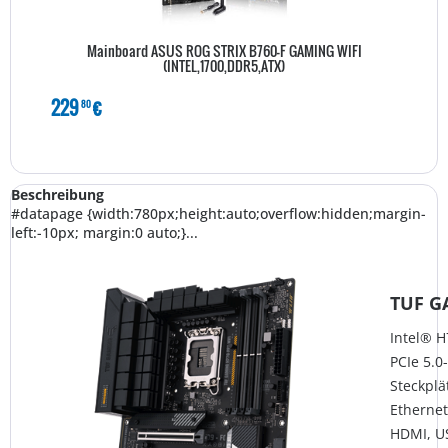
Mainboard ASUS ROG STRIX B760-F GAMING WIFI
(INTEL,1700,DDR5,ATX)
229
€
80
Beschreibung
#datapage {width:780px;height:auto;overflow:hidden;margin-
left:-10px; margin:0 auto;}...
TUF G
Intel® H
PCIe 5.0-
Steckplä
Ethernet
HDMI, U