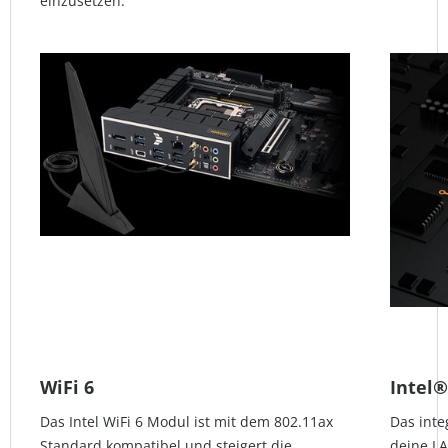
einzusetzen.
WiFi 6
Intel®
Das Intel WiFi 6 Modul ist mit dem 802.11ax
Das inte
Standard kompatibel und steigert die
deine LA