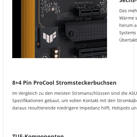
Das mehr
Wärme s
herum ab
Systems
Übertak
8+4 Pin ProCool Stromsteckerbuchsen
Im Vergleich zu den meisten Stromanschlüssen sind die AS
Spezifikationen gebaut, um vollen Kontakt mit den Stromkabe
daraus resultierende niedrigere Impedanz hilft, Hotspots 
TUF-Komponenten