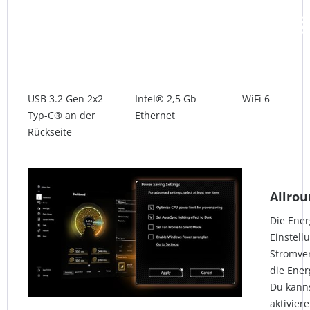
USB 3.2 Gen 2x2
Intel® 2,5 Gb
WiFi 6
Typ-C® an der
Ethernet
Rückseite
Allrou
Die Ener
Einstell
Stromve
die Ene
Du kann
aktivier