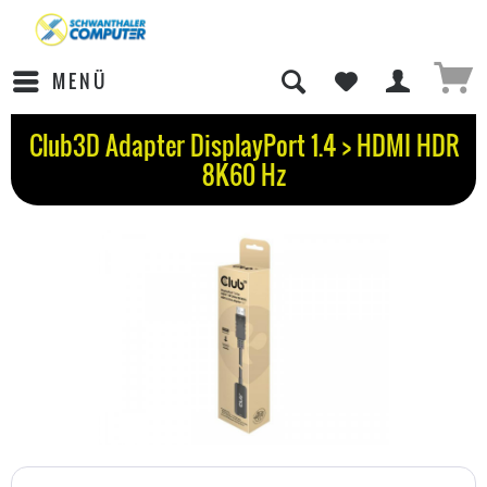
MENÜ
Club3D Adapter DisplayPort 1.4 > HDMI HDR
8K60 Hz