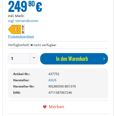
249
€
80
inkl. MwSt.
zzgl. Versandkosten
Produktdatenblatt
Verfügbarkeit:
nicht verfügbar
In den
Warenkorb
Artikel-Nr.:
437752
Hersteller:
ASUS
Hersteller-Nr:
90LM05X0-B01370
EAN:
4711387067246
Merken