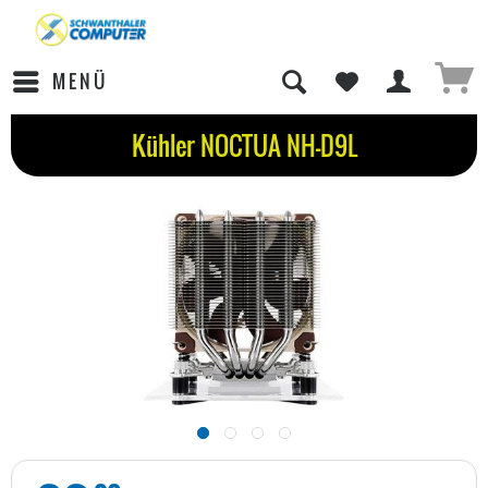
MENÜ
Kühler NOCTUA NH-D9L