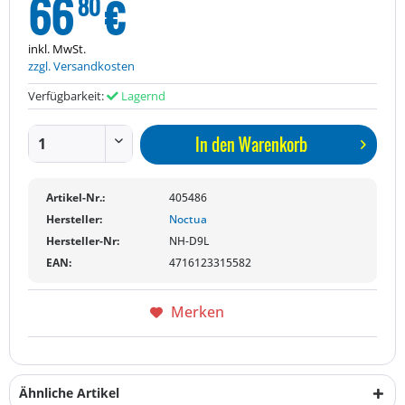
66
€
80
inkl. MwSt.
zzgl. Versandkosten
Verfügbarkeit:
Lagernd
In den
Warenkorb
Artikel-Nr.:
405486
Hersteller:
Noctua
Hersteller-Nr:
NH-D9L
EAN:
4716123315582
Merken
Ähnliche Artikel