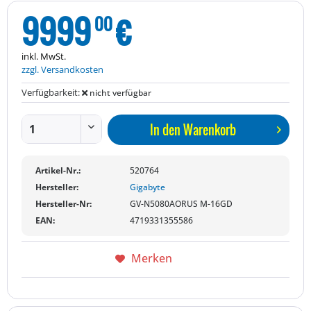
9999
€
00
inkl. MwSt.
zzgl. Versandkosten
Verfügbarkeit:
nicht verfügbar
In den
Warenkorb
Artikel-Nr.:
520764
Hersteller:
Gigabyte
Hersteller-Nr:
GV-N5080AORUS M-16GD
EAN:
4719331355586
Merken