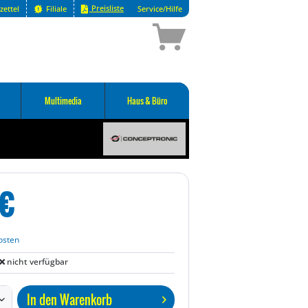
Preisliste
zettel
Filiale
Service/Hilfe
Multimedia
Haus & Büro
€
osten
nicht verfügbar
In den
Warenkorb