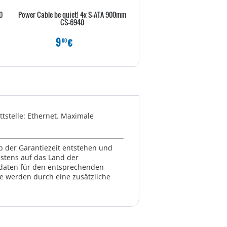
0
Power Cable be quiet! 4x S-ATA 900mm
Displayport Kabel Delock DP ->
CS-6940
5.00m 4K Premium
9
€
29
€
00
80
tstelle: Ethernet. Maximale
lb der Garantiezeit entstehen und
estens auf das Land der
ktdaten für den entsprechenden
te werden durch eine zusätzliche