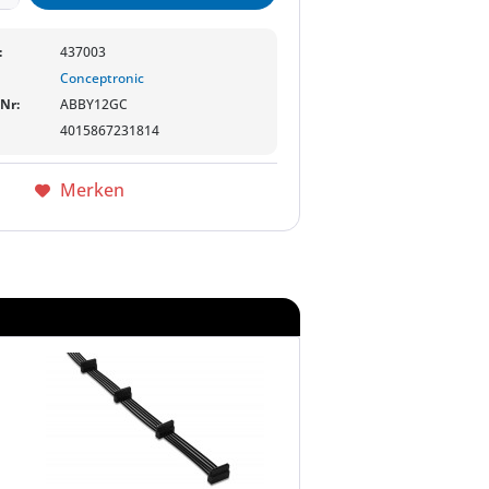
:
437003
Conceptronic
-Nr:
ABBY12GC
4015867231814
Merken