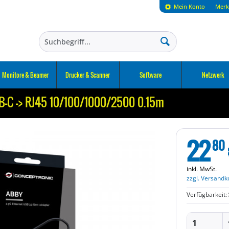
Mein Konto
Merk
Monitore & Beamer
Drucker & Scanner
Software
Netzwerk
-C -> RJ45 10/100/1000/2500 0.15m
22
80
inkl. MwSt.
zzgl. Versandk
Verfügbarkeit: