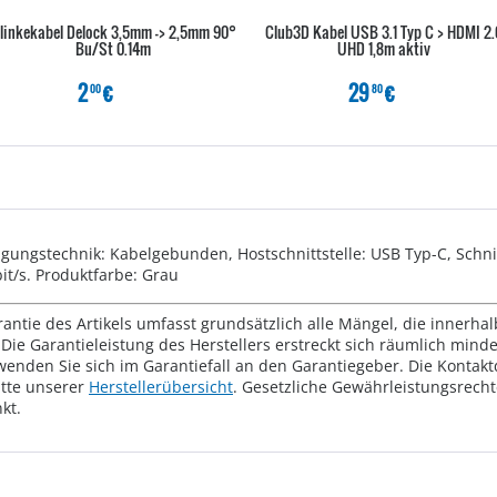
linkekabel Delock 3,5mm -> 2,5mm 90°
Club3D Kabel USB 3.1 Typ C > HDMI 2.
Bu/St 0.14m
UHD 1,8m aktiv
2
€
29
€
00
80
ungstechnik: Kabelgebunden, Hostschnittstelle: USB Typ-C, Schnit
t/s. Produktfarbe: Grau
rantie des Artikels umfasst grundsätzlich alle Mängel, die innerha
Die Garantieleistung des Herstellers erstreckt sich räumlich mind
wenden Sie sich im Garantiefall an den Garantiegeber. Die Konta
tte unserer
Herstellerübersicht
. Gesetzliche Gewährleistungsrech
kt.