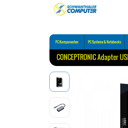
PC Komponenten
PC Systeme & Notebooks
CONCEPTRONIC Adapter USB