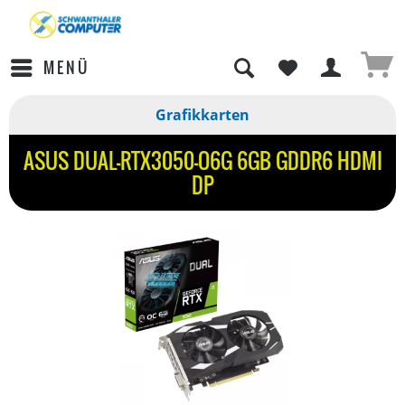
MENÜ
Grafikkarten
ASUS DUAL-RTX3050-O6G 6GB GDDR6 HDMI
DP