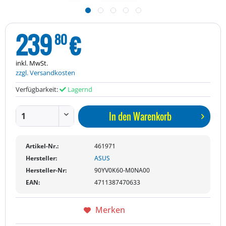
239
€
80
inkl. MwSt.
zzgl. Versandkosten
Verfügbarkeit:
Lagernd
In den
Warenkorb
Artikel-Nr.:
461971
Hersteller:
ASUS
Hersteller-Nr:
90YV0K60-M0NA00
EAN:
4711387470633
Merken