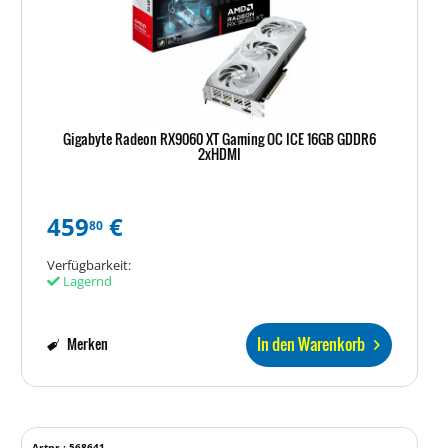
Gigabyte Radeon RX9060 XT Gaming OC ICE 16GB GDDR6
2xHDMI
459
€
80
Verfügbarkeit:
Lagernd
In den Warenkorb
Merken
Artnr.: 568641