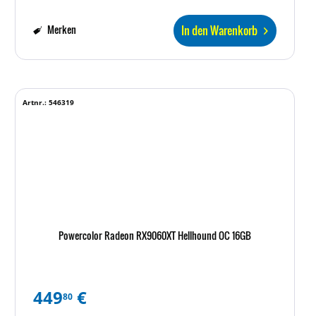
In den Warenkorb
Merken
Artnr.: 546319
Powercolor Radeon RX9060XT Hellhound OC 16GB
449
€
80