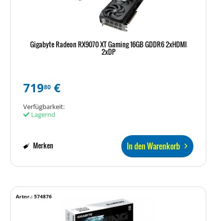
Gigabyte Radeon RX9070 XT Gaming 16GB GDDR6 2xHDMI
2xDP
719
€
80
Verfügbarkeit:
Lagernd
In den Warenkorb
Merken
Artnr.: 574876