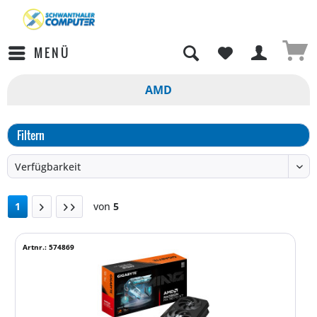
MENÜ
AMD
Filtern
1
von
5
Artnr.: 574869