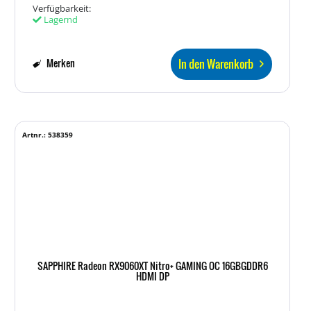
Verfügbarkeit:
Lagernd
In den Warenkorb
Merken
Artnr.: 538359
SAPPHIRE Radeon RX9060XT Nitro+ GAMING OC 16GBGDDR6
HDMI DP