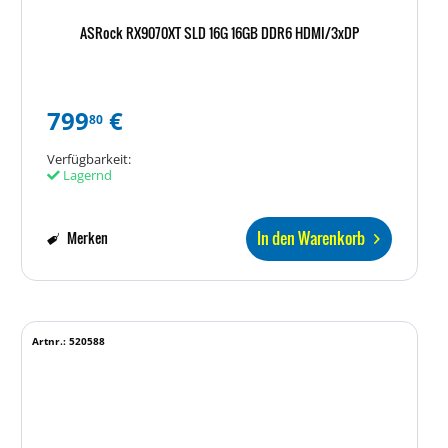
ASRock RX9070XT SLD 16G 16GB DDR6 HDMI/3xDP
799
€
80
Verfügbarkeit:
Lagernd
In den Warenkorb
Merken
Artnr.: 520588