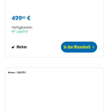
499
€
80
Verfügbarkeit:
Lagernd
In den Warenkorb
Merken
Artnr.: 533751