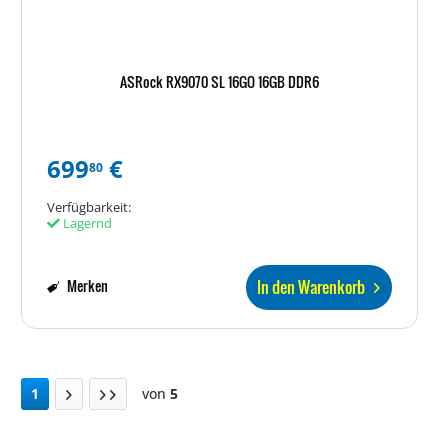
ASRock RX9070 SL 16GO 16GB DDR6
699
€
80
Verfügbarkeit:
Lagernd
In den Warenkorb
Merken
1
von
5