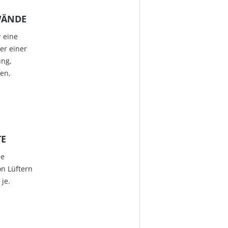
WÄNDE
 eine
er einer
ung,
en,
.
TE
ie
on Lüftern
 je.