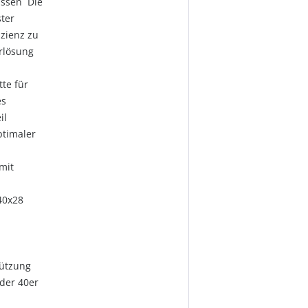
üssen Die
ter
izienz zu
rlösung
te für
es
il
ptimaler
mit
40x28
tützung
 der 40er