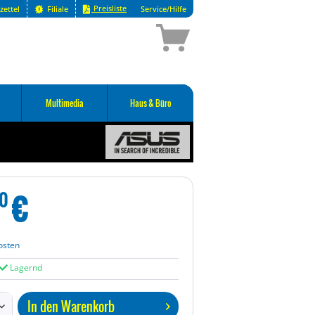
Preisliste
zettel
Filiale
Service/Hilfe
Multimedia
Haus & Büro
€
0
osten
Lagernd
In den
Warenkorb