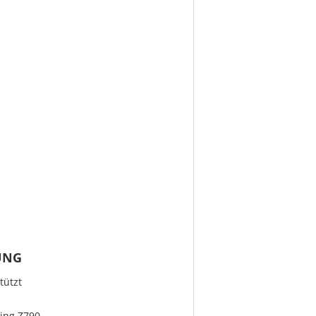
UNG
tützt
ing Z790-