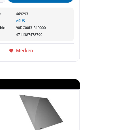
:
469293
ASUS
-Nr:
90DC00I3-B19000
4711387478790
Merken