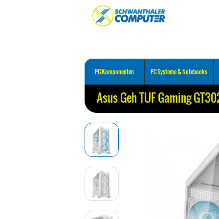
PC Komponenten
PC Systeme & Notebooks
Asus Geh TUF Gaming GT30