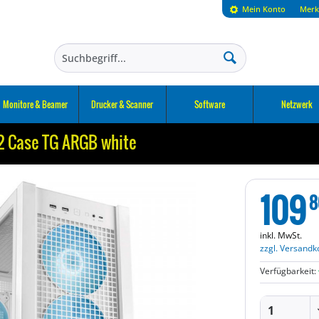
Mein Konto
Merk
Monitore & Beamer
Drucker & Scanner
Software
Netzwerk
2 Case TG ARGB white
109
8
inkl. MwSt.
zzgl. Versandk
Verfügbarkeit: