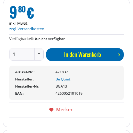
9
€
80
inkl. MwSt.
zzgl. Versandkosten
Verfügbarkeit:
nicht verfügbar
In den
Warenkorb
Artikel-Nr.:
471837
Hersteller:
Be Quiet!
Hersteller-Nr:
BGA13
EAN:
4260052191019
Merken