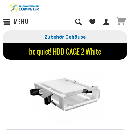
MENÜ
Zubehör Gehäuse
be quiet! HDD CAGE 2 White