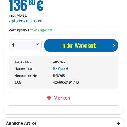
136
€
80
inkl. MwSt.
zzgl. Versandkosten
Verfügbarkeit:
Lagernd
In den
Warenkorb
Artikel-Nr.:
485765
Hersteller:
Be Quiet!
Hersteller-Nr:
BGW68
EAN:
4260052191743
Merken
Ähnliche Artikel