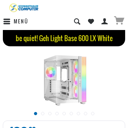
MENÜ
be quiet! Geh Light Base 600 LX White