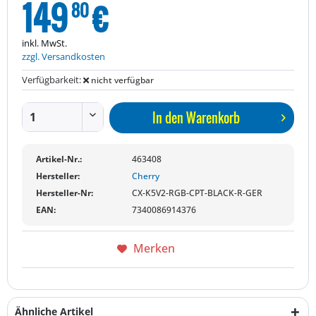
149
€
80
inkl. MwSt.
zzgl. Versandkosten
Verfügbarkeit:
nicht verfügbar
In den
Warenkorb
Artikel-Nr.:
463408
Hersteller:
Cherry
Hersteller-Nr:
CX-K5V2-RGB-CPT-BLACK-R-GER
EAN:
7340086914376
Merken
Ähnliche Artikel