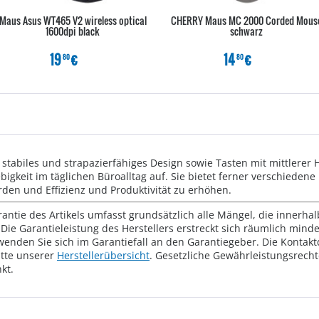
Maus Asus WT465 V2 wireless optical
CHERRY Maus MC 2000 Corded Mous
1600dpi black
schwarz
19
€
14
€
80
80
 stabiles und strapazierfähiges Design sowie Tasten mit mittlere
gkeit im täglichen Büroalltag auf. Sie bietet ferner verschieden
den und Effizienz und Produktivität zu erhöhen.
rantie des Artikels umfasst grundsätzlich alle Mängel, die innerha
Die Garantieleistung des Herstellers erstreckt sich räumlich mind
wenden Sie sich im Garantiefall an den Garantiegeber. Die Konta
tte unserer
Herstellerübersicht
. Gesetzliche Gewährleistungsrech
kt.