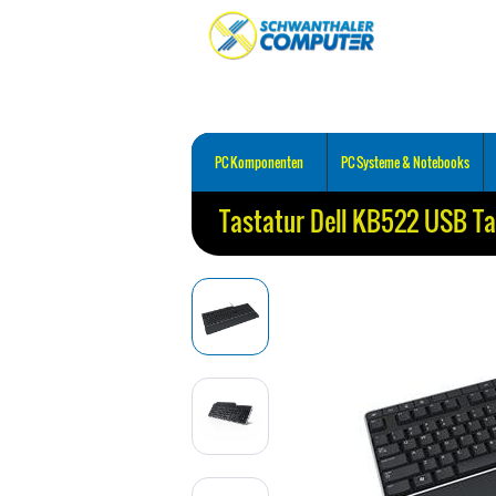
PC Komponenten
PC Systeme & Notebooks
Tastatur Dell KB522 USB T