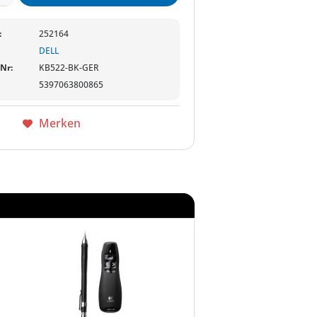
:
252164
DELL
-Nr:
KB522-BK-GER
5397063800865
Merken