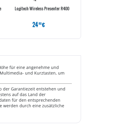
e
Logitech Wireless Presenter R400
CHERRY TAS B.Unlimited 3.0 
Weiß-grau
24
€
99
€
80
80
r Höhe für eine angenehme und
e Multimedia- und Kurztasten, um
lb der Garantiezeit entstehen und
estens auf das Land der
ktdaten für den entsprechenden
te werden durch eine zusätzliche