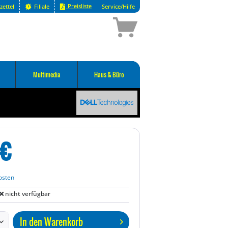
Preisliste
zettel
Filiale
Service/Hilfe
Multimedia
Haus & Büro
€
osten
nicht verfügbar
In den
Warenkorb