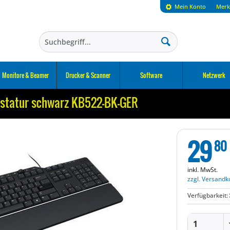
Mein Konto
Merk
Monitore & Beamer
Drucker & Scanner
Software
Netzwerk
astatur schwarz KB522-BK-GER
29
80
inkl. MwSt.
zzgl. Versandk
Verfügbarkeit: