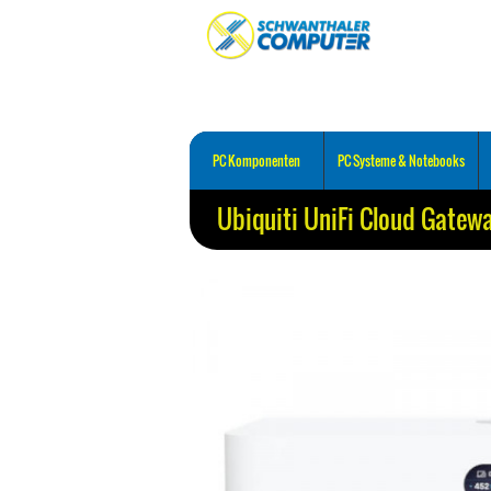
PC Komponenten
PC Systeme & Notebooks
Ubiquiti UniFi Cloud Gatewa