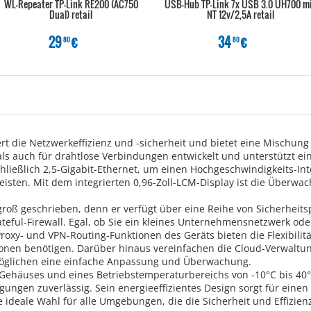
WL-Repeater TP-Link RE200 (AC750
USB-Hub TP-Link 7x USB 3.0 UH700 m
Dual) retail
NT 12v/2,5A retail
29
€
34
€
80
80
t die Netzwerkeffizienz und -sicherheit und bietet eine Mischung a
s auch für drahtlose Verbindungen entwickelt und unterstützt ein
ließlich 2,5-Gigabit-Ethernet, um einen Hochgeschwindigkeits-Int
isten. Mit dem integrierten 0,96-Zoll-LCM-Display ist die Überwa
 groß geschrieben, denn er verfügt über eine Reihe von Sicherheit
ateful-Firewall. Egal, ob Sie ein kleines Unternehmensnetzwerk od
oxy- und VPN-Routing-Funktionen des Geräts bieten die Flexibilität
ionen benötigen. Darüber hinaus vereinfachen die Cloud-Verwalt
glichen eine einfache Anpassung und Überwachung.
Gehäuses und eines Betriebstemperaturbereichs von -10°C bis 40°C 
ungen zuverlässig. Sein energieeffizientes Design sorgt für ein
 ideale Wahl für alle Umgebungen, die die Sicherheit und Effizie