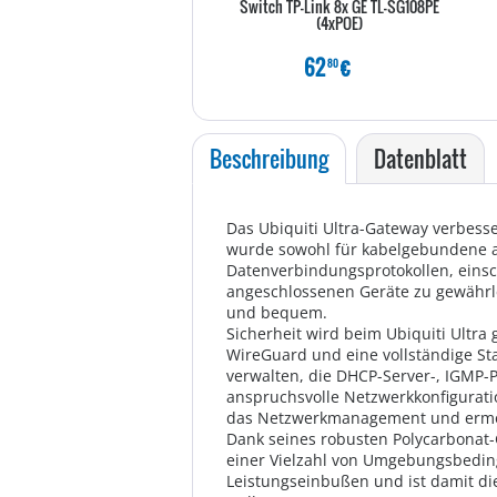
Switch TP-Link 8x GE TL-SG108PE
(4xPOE)
62
€
80
Beschreibung
Datenblatt
Das Ubiquiti Ultra-Gateway verbesser
wurde sowohl für kabelgebundene al
Datenverbindungsprotokollen, einsch
angeschlossenen Geräte zu gewährle
und bequem.
Sicherheit wird beim Ubiquiti Ultra
WireGuard und eine vollständige St
verwalten, die DHCP-Server-, IGMP-Pr
anspruchsvolle Netzwerkkonfigurat
das Netzwerkmanagement und ermö
Dank seines robusten Polycarbonat-
einer Vielzahl von Umgebungsbeding
Leistungseinbußen und ist damit die