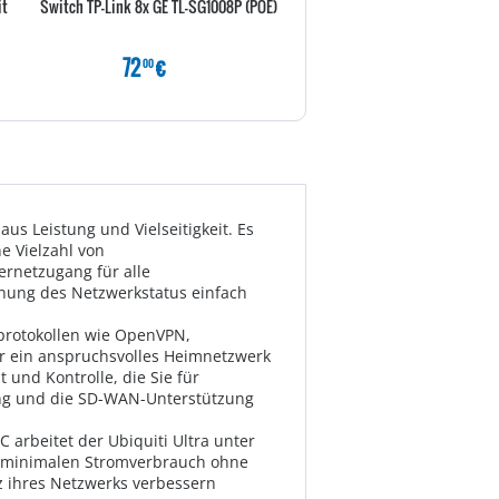
it
Switch TP-Link 8x GE TL-SG1008P (POE)
Synology Router RT2600ac 
4x4 802.11ac Wave2 WL
72
€
189
€
00
80
us Leistung und Vielseitigkeit. Es
e Vielzahl von
ernetzugang für alle
chung des Netzwerkstatus einfach
sprotokollen wie OpenVPN,
er ein anspruchsvolles Heimnetzwerk
 und Kontrolle, die Sie für
ung und die SD-WAN-Unterstützung
arbeitet der Ubiquiti Ultra unter
en minimalen Stromverbrauch ohne
nz ihres Netzwerks verbessern