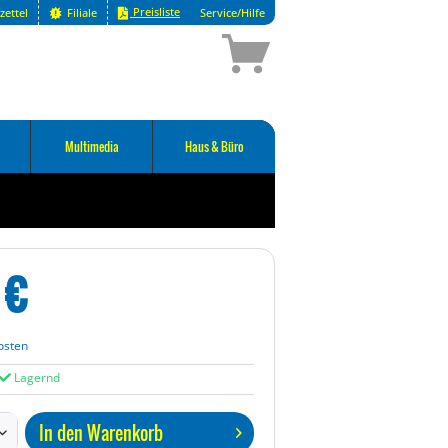
Preisliste
zettel
Filiale
Service/Hilfe
Multimedia
Haus & Büro
€
osten
Lagernd
In den
Warenkorb