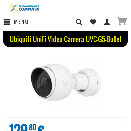
MENÜ
Ubiquiti UniFi Video Camera UVC-G5-Bullet
129
€
80