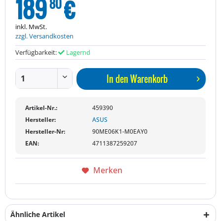
189
€
80
inkl. MwSt.
zzgl. Versandkosten
Verfügbarkeit:
Lagernd
In den
Warenkorb
Artikel-Nr.:
459390
Hersteller:
ASUS
Hersteller-Nr:
90ME06K1-M0EAY0
EAN:
4711387259207
Merken
Ähnliche Artikel