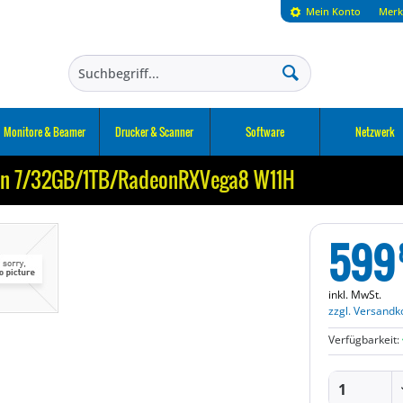
Mein Konto
Merk
Monitore & Beamer
Drucker & Scanner
Software
Netzwerk
zen 7/32GB/1TB/RadeonRXVega8 W11H
599
inkl. MwSt.
zzgl. Versandk
Verfügbarkeit: