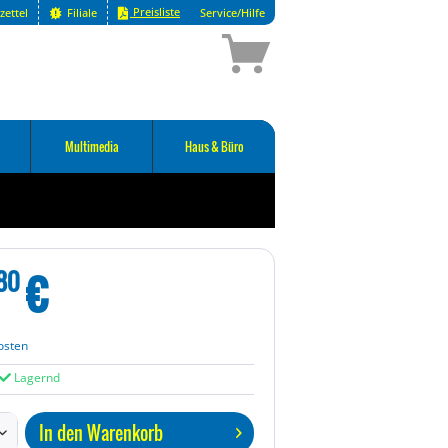
Preisliste
zettel
Filiale
Service/Hilfe
Multimedia
Haus & Büro
€
80
osten
Lagernd
In den
Warenkorb