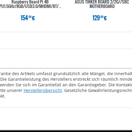
Raspberry Board Pi 4B
ASUS TINKER BOARD 2/2G//SBC
CPU1.5GHz/8GB/USB3.0/MHDMI/BT/Wifi
MOTHERBOARD
154
€
129
€
80
80
rantie des Artikels umfasst grundsätzlich alle Mängel, die innerha
Die Garantieleistung des Herstellers erstreckt sich räumlich mind
wenden Sie sich im Garantiefall an den Garantiegeber. Die Konta
tte unserer
Herstellerübersicht
. Gesetzliche Gewährleistungsrech
kt.