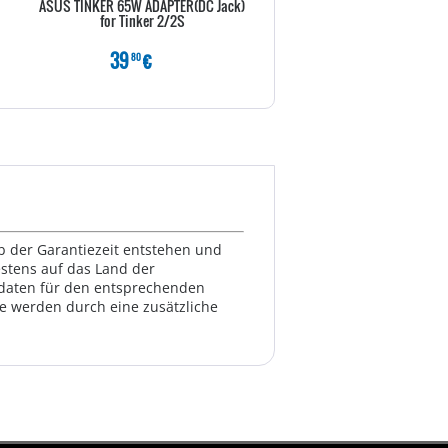
ASUS TINKER 65W ADAPTER(DC Jack)
ASUS Zen AiO 24" i7-150U 16 5
for Tinker 2/2S
39
€
1349
€
80
80
lb der Garantiezeit entstehen und
estens auf das Land der
ktdaten für den entsprechenden
te werden durch eine zusätzliche