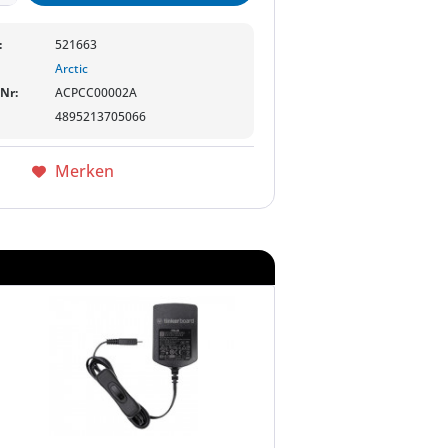
:
521663
Arctic
-Nr:
ACPCC00002A
4895213705066
Merken