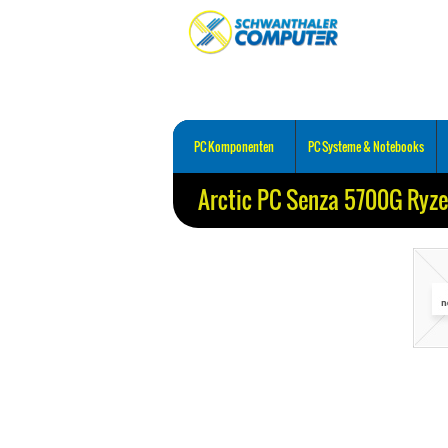
PC Komponenten
PC Systeme & Notebooks
Arctic PC Senza 5700G Ry