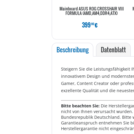
Mainboard ASUS ROG CROSSHAIR VIII
FORMULA (AMD,AM4,DDR4,ATX)
399
€
80
Beschreibung
Datenblatt
Steigern Sie die Leistungsfähigke
innovativem Design und modernsten 
Gamer, Content Creator oder profess
exzellente Qualität und die neueste
Bitte beachten Sie:
Die Herstellerga
nicht von Ihnen verursacht wurden. 
Bundesrepublik Deutschland. Bitte 
Garantieanspruch entnehmen Sie bi
Herstellergarantie nicht eingeschrän