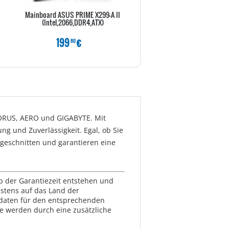
Mainboard ASUS PRIME X299-A II
Mainboard ASUS TUF GAMING
(Intel,2066,DDR4,ATX)
PLUS (AMD,AM4,DDR4,AT
199
€
124
€
80
80
AORUS, AERO und GIGABYTE. Mit
 und Zuverlässigkeit. Egal, ob Sie
ugeschnitten und garantieren eine
lb der Garantiezeit entstehen und
estens auf das Land der
ktdaten für den entsprechenden
te werden durch eine zusätzliche