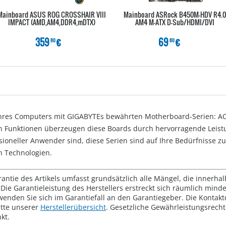
Mainboard ASUS ROG CROSSHAIR VIII
Mainboard ASRock B450M-HDV R4.0
IMPACT (AMD,AM4,DDR4,mDTX)
AM4 M-ATX D-Sub/HDMI/DVI
359
€
69
€
80
80
it Ihres Computers mit GIGABYTEs bewährten Motherboard-Serien: 
Funktionen überzeugen diese Boards durch hervorragende Leistung
ioneller Anwender sind, diese Serien sind auf Ihre Bedürfnisse z
n Technologien.
rantie des Artikels umfasst grundsätzlich alle Mängel, die innerha
Die Garantieleistung des Herstellers erstreckt sich räumlich mind
wenden Sie sich im Garantiefall an den Garantiegeber. Die Konta
tte unserer
Herstellerübersicht
. Gesetzliche Gewährleistungsrech
kt.