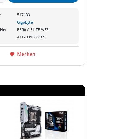
:
517133
Gigabyte
-Nr:
B850 A ELITE WF7
4719331866105
Merken