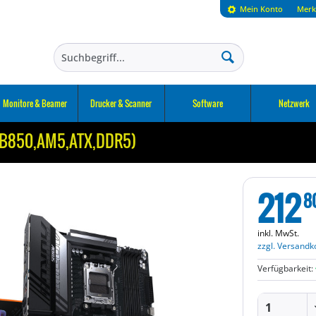
Mein Konto
Merk
Monitore & Beamer
Drucker & Scanner
Software
Netzwerk
 (B850,AM5,ATX,DDR5)
212
8
inkl. MwSt.
zzgl. Versandk
Verfügbarkeit: