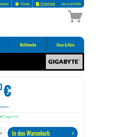
Preisliste
zettel
Filiale
Service/Hilfe
Multimedia
Haus & Büro
€
0
osten
Lagernd
In den
Warenkorb