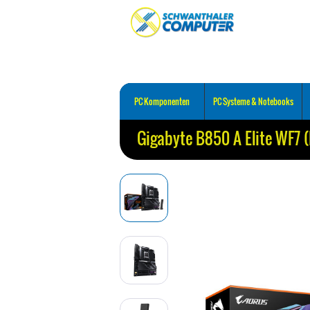
PC Komponenten
PC Systeme & Notebooks
Gigabyte B850 A Elite WF7