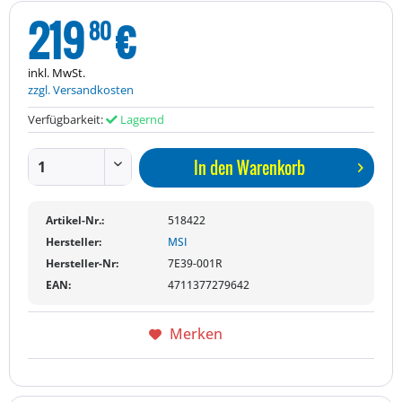
219
€
80
inkl. MwSt.
zzgl. Versandkosten
Verfügbarkeit:
Lagernd
In den
Warenkorb
Artikel-Nr.:
518422
Hersteller:
MSI
Hersteller-Nr:
7E39-001R
EAN:
4711377279642
Merken