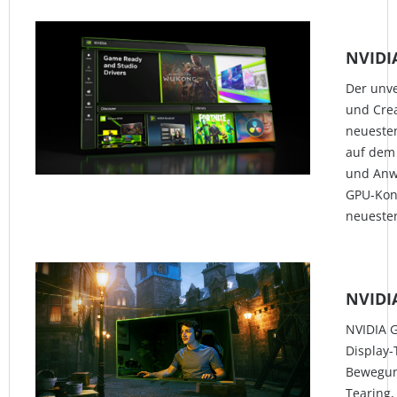
NVIDI
Der unve
und Crea
neueste
auf dem 
und Anw
GPU-Kon
neueste
NVIDI
NVIDIA G
Display-
Bewegun
Tearing,