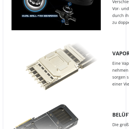
Verschie
Vor- und
durch ih
zu doppe
VAPO
Eine Va
nehmen 
sorgen s
einer Vi
BELÜF
Die groß