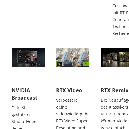
Geschwin
mit RT-R
Generat
Technolo
Rechenei
NVIDIA
RTX Video
RTX Remix
Broadcast
Verbessere
Die Neuauflag
deine
des Klassiker
Dein KI-
Videowiedergabe
Mit RTX Remix
gestütztes
RTX Video Super
können Modd
Studio Hebe
Resolution and
ganz einfach
deine