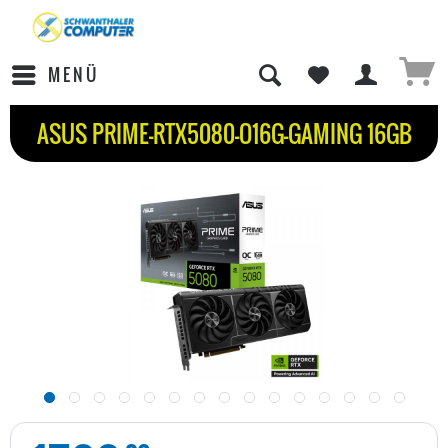
MENÜ
ASUS PRIME-RTX5080-O16G-GAMING 16GB