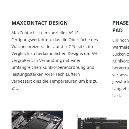
MAXCONTACT DESIGN
PHASE
PAD
MaxContact ist ein spezielles ASUS-
Fertigungsverfahren, das die Oberfläche des
Ein hoc
Wärmespreizers, der auf der GPU sitzt, im
Wärmele
Vergleich zu herkömmlichen Designs um 5%
Lücken 
vergrößert. In Verbindung mit einer
Kühlkörpe
umfangreichen Kühlkörperanordnung und
hervorra
leistungsstarken Axial-Tech-Lüftern
verbess
verbessert dies die Temperaturen um bis zu
gewährle
2°C.
Langlebi
Last.