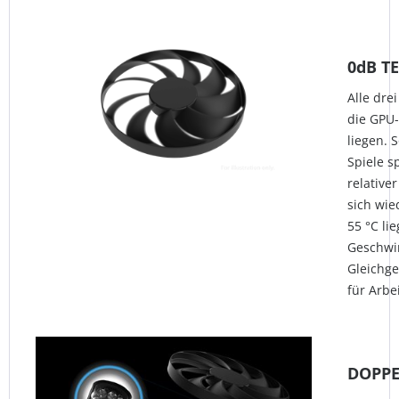
0dB T
Alle dre
die GPU-
liegen. 
Spiele s
relative
sich wie
55 °C lie
Geschwin
Gleichge
für Arbei
DOPPE