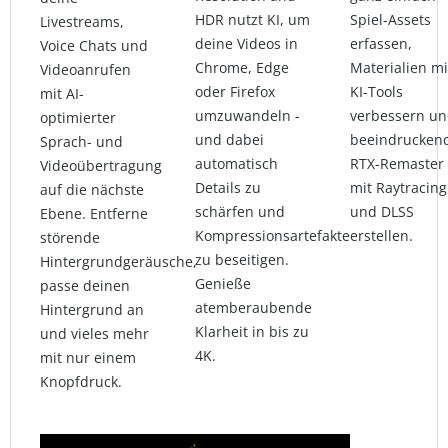
HDR nutzt KI, um
Spiel-Assets
Livestreams,
deine Videos in
erfassen,
Voice Chats und
Chrome, Edge
Materialien mi
Videoanrufen
oder Firefox
KI-Tools
mit AI-
umzuwandeln -
verbessern u
optimierter
und dabei
beeindrucken
Sprach- und
automatisch
RTX-Remaster
Videoübertragung
Details zu
mit Raytracing
auf die nächste
schärfen und
und DLSS
Ebene. Entferne
Kompressionsartefakte
erstellen.
störende
zu beseitigen.
Hintergrundgeräusche,
Genieße
passe deinen
atemberaubende
Hintergrund an
Klarheit in bis zu
und vieles mehr
4K.
mit nur einem
Knopfdruck.