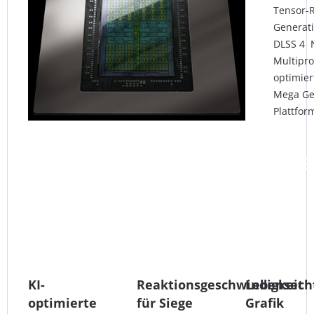
Tensor-R
Generati
DLSS 4 
Multipr
optimier
Mega Geo
Plattfor
KI-
Reaktionsgeschwindigkeit
Lebensech
optimierte
für Siege
Grafik