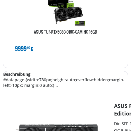
ASUS TUF-RTX5080-O16G-GAMING 16GB
9999
€
00
Beschreibung
#datapage {width:780px;height:auto;overflow:hidden;margin-
left:-10px; margin:0 auto;}...
ASUS 
Editi
Die SFF
OC Editi