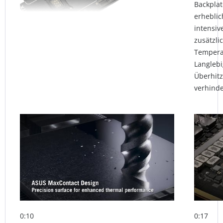
Backpla
erheblic
intensiv
zusätzli
Temperat
Langlebi
Überhitz
verhinde
0:10
0:17