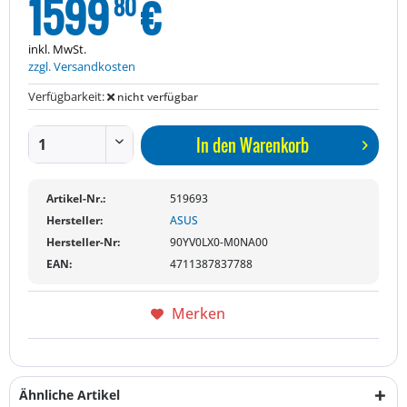
1599
€
80
inkl. MwSt.
zzgl. Versandkosten
Verfügbarkeit:
nicht verfügbar
In den
Warenkorb
Artikel-Nr.:
519693
Hersteller:
ASUS
Hersteller-Nr:
90YV0LX0-M0NA00
EAN:
4711387837788
Merken
Ähnliche Artikel