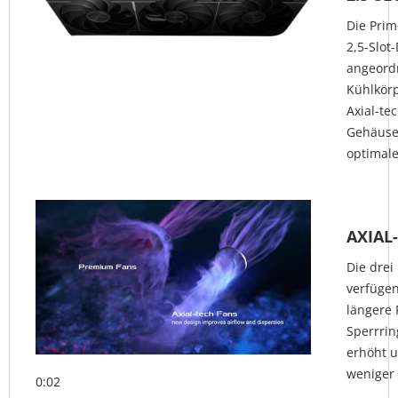
Die Prim
2,5-Slot
angeord
Kühlkörp
Axial-te
Gehäuse
optimale
AXIAL
Die drei
verfügen
längere 
Sperrrin
erhöht u
weniger 
0:02