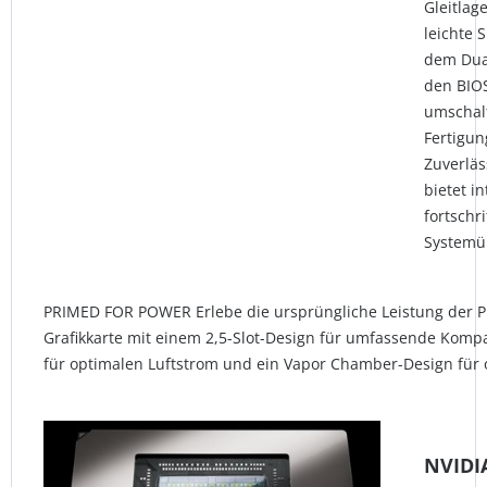
Gleitlag
leichte S
dem Dua
den BIOS
umschal
Fertigun
Zuverläs
bietet i
fortschr
System
PRIMED FOR POWER Erlebe die ursprüngliche Leistung der Pr
Grafikkarte mit einem 2,5-Slot-Design für umfassende Kompati
für optimalen Luftstrom und ein Vapor Chamber-Design für 
NVIDIA