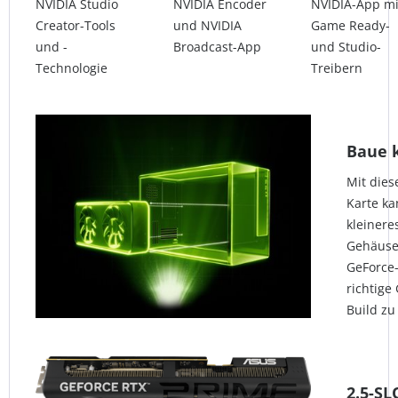
NVIDIA Studio
NVIDIA Encoder
NVIDIA-App mi
Creator-Tools
und NVIDIA
Game Ready-
und -
Broadcast-App
und Studio-
Technologie
Treibern
Baue k
Mit dies
Karte ka
kleiner
Gehäusen
GeForce-
richtige
Build zu
2.5-S