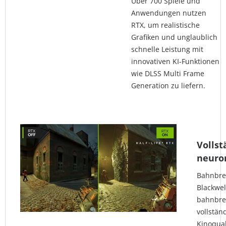
Über 700 Spiele und
Anwendungen nutzen
RTX, um realistische
Grafiken und unglaublich
schnelle Leistung mit
innovativen KI-Funktionen
wie DLSS Multi Frame
Generation zu liefern.
Vollst
neuro
Bahnbre
Blackwel
bahnbre
vollstän
Kinoqual