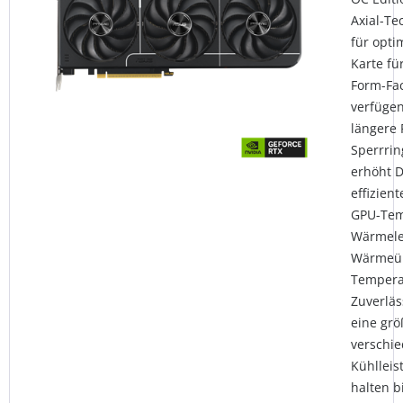
Axial-Te
für opti
Karte fü
Form-Fac
verfügen
längere 
Sperrrin
erhöht D
effizien
GPU-Tem
Wärmelei
Wärmeüb
Tempera
Zuverläs
eine grö
verschie
Kühlleis
halten b