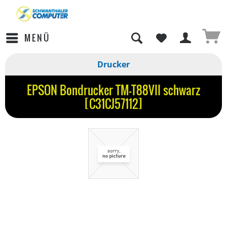
MENÜ
Drucker
EPSON Bondrucker TM-T88VII schwarz
[C31CJ57112]