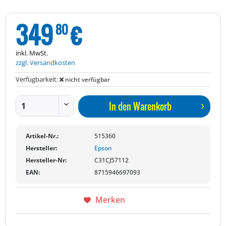
349
€
80
inkl. MwSt.
zzgl. Versandkosten
Verfügbarkeit:
nicht verfügbar
In den
Warenkorb
Artikel-Nr.:
515360
Hersteller:
Epson
Hersteller-Nr:
C31CJ57112
EAN:
8715946697093
Merken