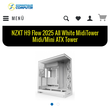
MENÜ
NZXT H9 Flow 2025 All White MidiTower
Midi/Mini ATX Tower