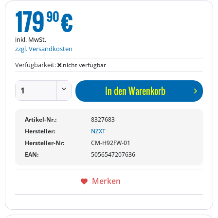
179
€
90
inkl. MwSt.
zzgl. Versandkosten
Verfügbarkeit:
nicht verfügbar
In den
Warenkorb
Artikel-Nr.:
8327683
Hersteller:
NZXT
Hersteller-Nr:
CM-H92FW-01
EAN:
5056547207636
Merken