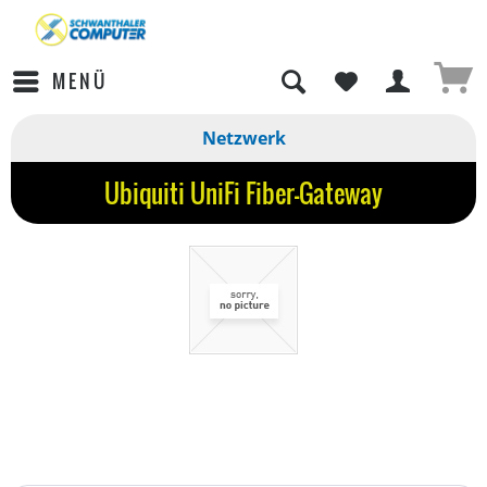
MENÜ
Netzwerk
Ubiquiti UniFi Fiber-Gateway