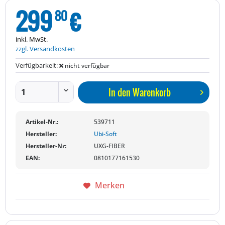
299
€
80
inkl. MwSt.
zzgl. Versandkosten
Verfügbarkeit:
nicht verfügbar
In den
Warenkorb
Artikel-Nr.:
539711
Hersteller:
Ubi-Soft
Hersteller-Nr:
UXG-FIBER
EAN:
0810177161530
Merken