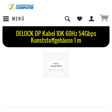
MENÜ
DELOCK DP Kabel 10K 60Hz 54Gbps
Kunststoffgehäuse 1 m