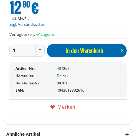
12
€
80
inkl. MwSt.
zzgl. Versandkosten
Verfügbarkeit:
Lagernd
In den
Warenkorb
Artikel-Nr.:
437267
Hersteller:
Delock
Hersteller-Nr:
80261
EAN:
4043619802616
Merken
Ähnliche Artikel