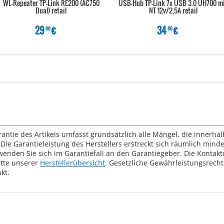
WL-Repeater TP-Link RE200 (AC750
USB-Hub TP-Link 7x USB 3.0 UH700 m
Dual) retail
NT 12v/2,5A retail
29
€
34
€
80
80
rantie des Artikels umfasst grundsätzlich alle Mängel, die innerha
Die Garantieleistung des Herstellers erstreckt sich räumlich mind
wenden Sie sich im Garantiefall an den Garantiegeber. Die Konta
tte unserer
Herstellerübersicht
. Gesetzliche Gewährleistungsrech
kt.