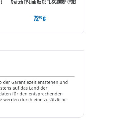
it
Switch TP-Link 8x GE TL-SG1008P (POE)
Synology Router RT2600ac 
4x4 802.11ac Wave2 WL
72
€
189
€
00
80
lb der Garantiezeit entstehen und
estens auf das Land der
ktdaten für den entsprechenden
te werden durch eine zusätzliche