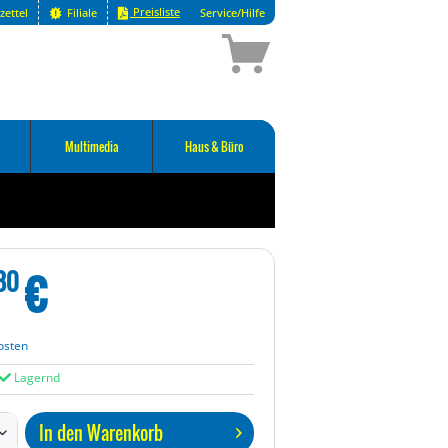
Preisliste
zettel
Filiale
Service/Hilfe
Multimedia
Haus & Büro
€
80
osten
Lagernd
In den
Warenkorb