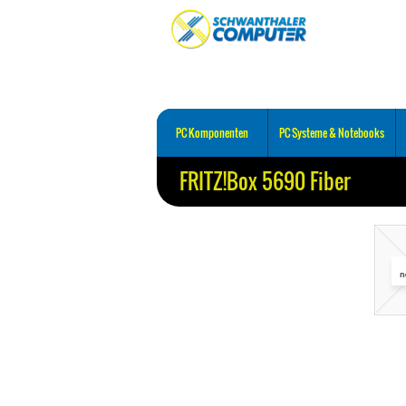
PC Komponenten
PC Systeme & Notebooks
FRITZ!Box 5690 Fiber