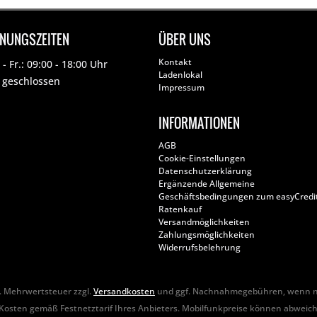
FNUNGSZEITEN
ÜBER UNS
Kontakt
- Fr.: 09:00 - 18:00 Uhr
Ladenlokal
: geschlossen
Impressum
INFORMATIONEN
AGB
Cookie-Einstellungen
Datenschutzerklärung
Ergänzende Allgemeine
Geschäftsbedingungen zum easyCredi
Ratenkauf
Versandmöglichkeiten
Zahlungsmöglichkeiten
Widerrufsbelehrung
zl. Mehrwertsteuer zzgl.
Versandkosten
und ggf. Nachnahmegebühren, wenn ni
Kosten gemäß Festnetztarif Ihres Anbieters. Mobilfunkpreise können abweic