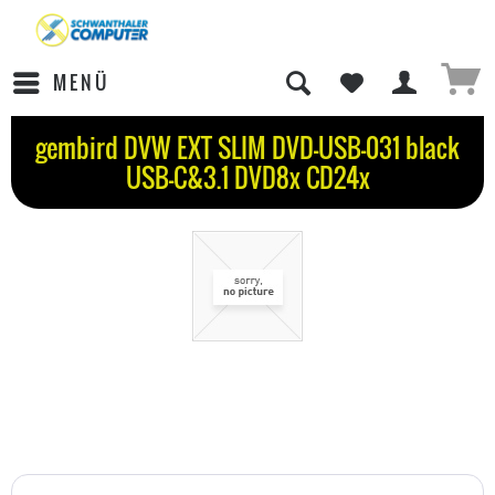
MENÜ
gembird DVW EXT SLIM DVD-USB-031 black
USB-C&3.1 DVD8x CD24x