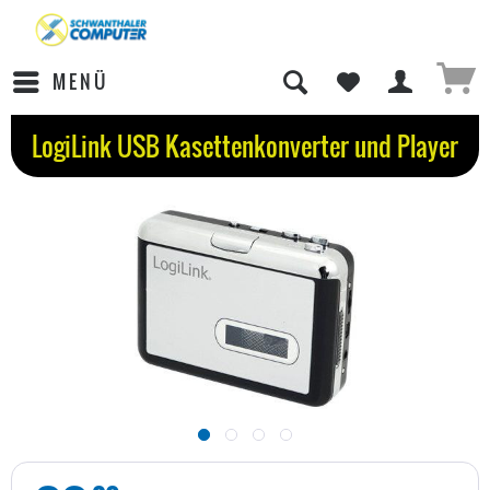
MENÜ
LogiLink USB Kasettenkonverter und Player