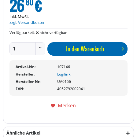
26
€
80
inkl. MwSt.
zzgl. Versandkosten
Verfügbarkeit:
nicht verfügbar
In den
Warenkorb
Artikel-Nr.:
107146
Hersteller:
Logilink
Hersteller-Nr:
UA0156
EAN:
4052792002041
Merken
Ähnliche Artikel