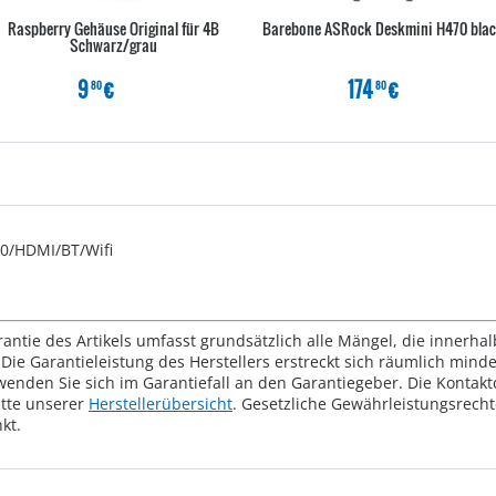
Raspberry Gehäuse Original für 4B
Barebone ASRock Deskmini H470 bla
Schwarz/grau
9
€
174
€
80
80
0/HDMI/BT/Wifi
rantie des Artikels umfasst grundsätzlich alle Mängel, die innerha
Die Garantieleistung des Herstellers erstreckt sich räumlich mind
wenden Sie sich im Garantiefall an den Garantiegeber. Die Konta
tte unserer
Herstellerübersicht
. Gesetzliche Gewährleistungsrech
kt.