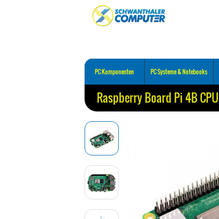
PC Komponenten
PC Systeme & Notebooks
Raspberry Board Pi 4B CP