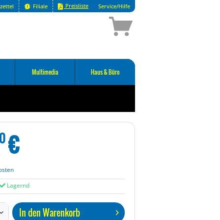
Preisliste
zettel
Filiale
Service/Hilfe
Multimedia
Haus & Büro
€
0
osten
Lagernd
In den
Warenkorb