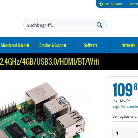
Mein Konto
Merk
Monitore & Beamer
Drucker & Scanner
Software
Netzwerk
U2.4GHz/4GB/USB3.0/HDMI/BT/Wifi
109
8
inkl. MwSt.
zzgl. Versandk
Verfügbarkeit: