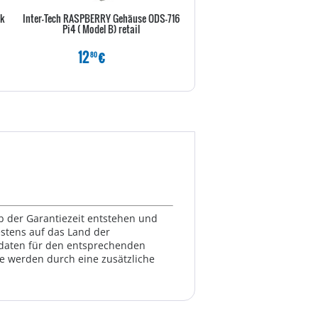
ck
Inter-Tech RASPBERRY Gehäuse ODS-716
MSI Barebone Cubi 5 12M-022
Pi4 ( Model B) retail
1215U schwarz ohne O
12
€
279
€
80
80
lb der Garantiezeit entstehen und
estens auf das Land der
ktdaten für den entsprechenden
te werden durch eine zusätzliche