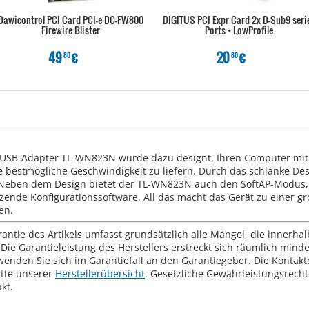
Dawicontrol PCI Card PCI-e DC-FW800
DIGITUS PCI Expr Card 2x D-Sub9 serie
Firewire Blister
Ports + LowProfile
49
€
20
€
80
80
USB-Adapter TL-WN823N wurde dazu designt, Ihren Computer mit
e bestmögliche Geschwindigkeit zu liefern. Durch das schlanke Des
eben dem Design bietet der TL-WN823N auch den SoftAP-Modus, 
zende Konfigurationssoftware. All das macht das Gerät zu einer gr
en.
rantie des Artikels umfasst grundsätzlich alle Mängel, die innerha
Die Garantieleistung des Herstellers erstreckt sich räumlich mind
wenden Sie sich im Garantiefall an den Garantiegeber. Die Konta
tte unserer
Herstellerübersicht
. Gesetzliche Gewährleistungsrech
kt.