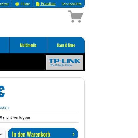
Preisliste
zettel
Filiale
Service/Hilfe
Multimedia
Haus & Büro
€
osten
nicht verfügbar
In den
Warenkorb