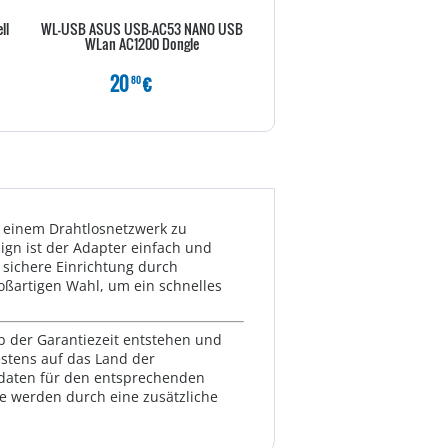
ll
WL-USB ASUS USB-AC53 NANO USB
Delock PCI Express Card > 4 x 
WLan AC1200 Dongle
USB 3.0
20
€
32
€
80
80
 einem Drahtlosnetzwerk zu
ign ist der Adapter einfach und
sichere Einrichtung durch
oßartigen Wahl, um ein schnelles
lb der Garantiezeit entstehen und
estens auf das Land der
ktdaten für den entsprechenden
te werden durch eine zusätzliche