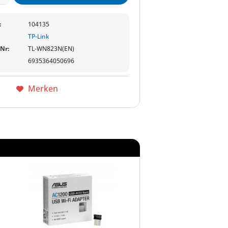
:
104135
TP-Link
-Nr:
TL-WN823N(EN)
6935364050696
Merken