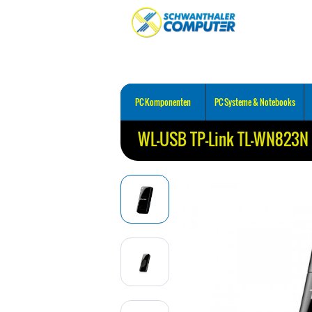
PC Komponenten
PC Systeme & Notebooks
WL-USB TP-Link TL-WN823N 