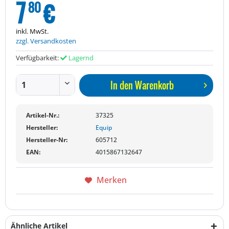
7
€
80
inkl. MwSt.
zzgl. Versandkosten
Verfügbarkeit:
Lagernd
In den
Warenkorb
Artikel-Nr.:
37325
Hersteller:
Equip
Hersteller-Nr:
605712
EAN:
4015867132647
Merken
Ähnliche Artikel