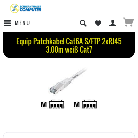
MENÜ
Equip Patchkabel Cat6A S/FTP 2xRJ45
3.00m weiß Cat7