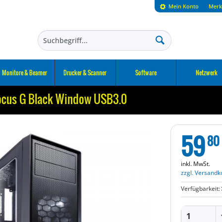
Mein Konto
Merk
Monitore & Beamer
Drucker & Scanner
Software
Netzwerk
ocus G Black Window USB3.0
59
80
inkl. MwSt.
zzgl. Versandk
Verfügbarkeit: