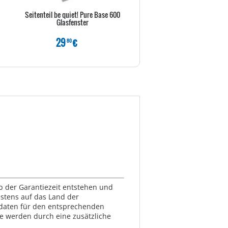
Seitenteil be quiet! Pure Base 600
Inter-Tech IPC 3U-30255 - R
Glasfenster
einbaufähig
29
€
139
€
80
80
lb der Garantiezeit entstehen und
estens auf das Land der
ktdaten für den entsprechenden
te werden durch eine zusätzliche