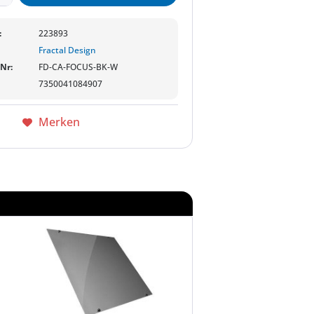
:
223893
Fractal Design
-Nr:
FD-CA-FOCUS-BK-W
7350041084907
Merken