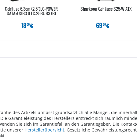
Gehäuse 6.3cm (2,5")LC-POWER
Sharkoon Gehäuse S25-W ATX
SATA>USB3.0 LC-25BUB3 (B)
18
€
69
€
00
80
rantie des Artikels umfasst grundsätzlich alle Mängel, die innerha
Die Garantieleistung des Herstellers erstreckt sich räumlich mind
wenden Sie sich im Garantiefall an den Garantiegeber. Die Konta
tte unserer
Herstellerübersicht
. Gesetzliche Gewährleistungsrech
kt.