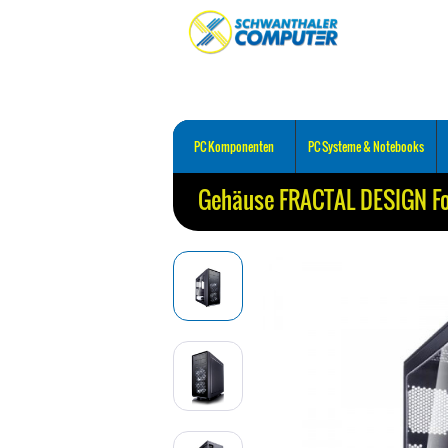
PC Komponenten
PC Systeme & Notebooks
Gehäuse FRACTAL DESIGN F