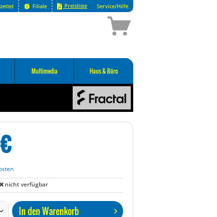
Preisliste
zettel
Filiale
Service/Hilfe
Multimedia
Haus & Büro
€
osten
nicht verfügbar
In den
Warenkorb