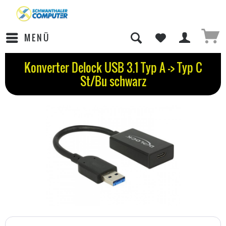
MENÜ
Konverter Delock USB 3.1 Typ A -> Typ C
St/Bu schwarz