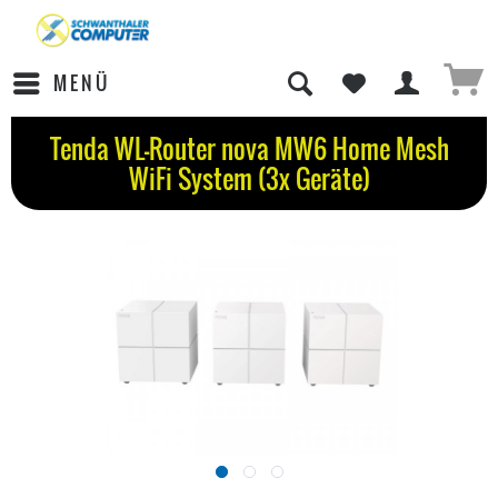
MENÜ
Tenda WL-Router nova MW6 Home Mesh
WiFi System (3x Geräte)