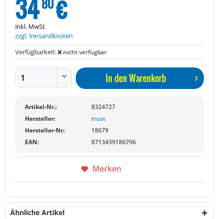
34
€
80
inkl. MwSt.
zzgl. Versandkosten
Verfügbarkeit:
nicht verfügbar
In den
Warenkorb
Artikel-Nr.:
8324727
Hersteller:
trust
Hersteller-Nr:
18679
EAN:
8713439186796
Merken
Ähnliche Artikel