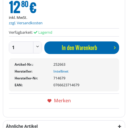
12
€
80
inkl. MwSt.
zzgl. Versandkosten
Verfügbarkeit:
Lagernd
In den
Warenkorb
Artikel-Nr.:
252663
Hersteller:
Intellinet
Hersteller-Nr:
714679
EAN:
0766623714679
Merken
Ähnliche Artikel