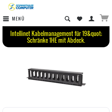
MENÜ
Intellinet Kabelmanagement für 19&quot;
Schränke 1HE mit Abdeck.