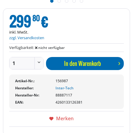
299
€
80
inkl. MwSt.
zzgl. Versandkosten
Verfügbarkeit:
nicht verfügbar
In den
Warenkorb
Artikel-Nr.:
156987
Hersteller:
Inter-Tech
Hersteller-Nr:
88887117
EAN:
4260133126381
Merken