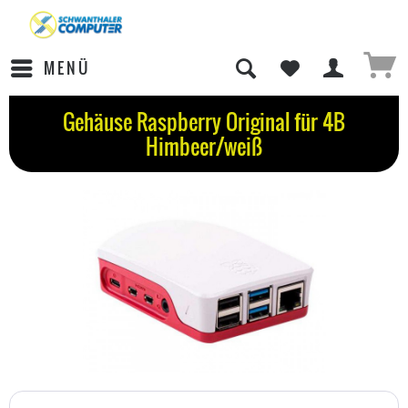
MENÜ
Gehäuse Raspberry Original für 4B
Himbeer/weiß