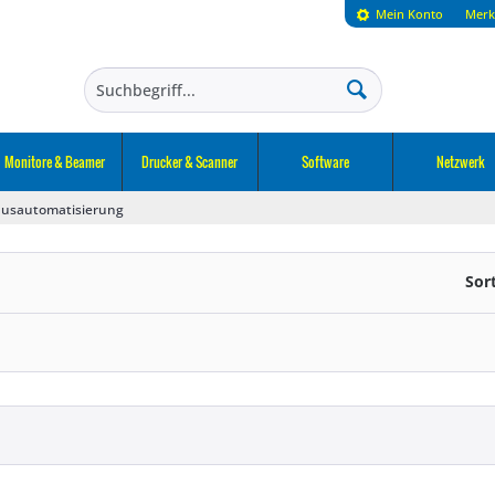
Mein Konto
Merk
Monitore & Beamer
Drucker & Scanner
Software
Netzwerk
usautomatisierung
Sor