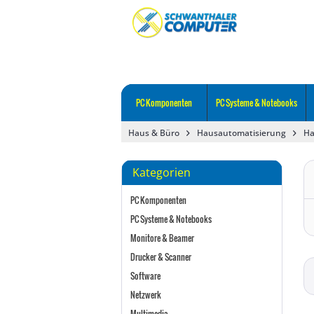
PC Komponenten
PC Systeme & Notebooks
Haus & Büro
Hausautomatisierung
Ha
Kategorien
PC Komponenten
PC Systeme & Notebooks
Monitore & Beamer
Drucker & Scanner
Software
Netzwerk
Multimedia