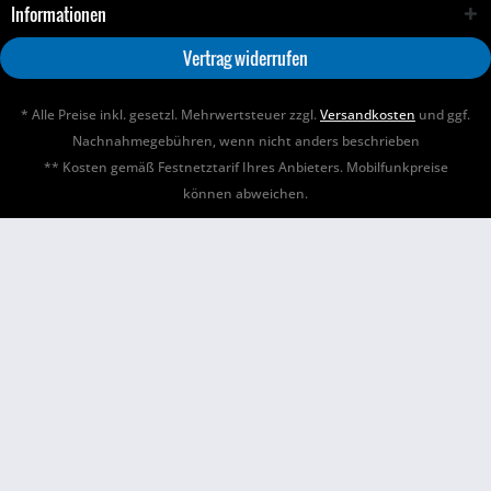
Informationen
Vertrag widerrufen
* Alle Preise inkl. gesetzl. Mehrwertsteuer zzgl.
Versandkosten
und ggf.
Nachnahmegebühren, wenn nicht anders beschrieben
** Kosten gemäß Festnetztarif Ihres Anbieters. Mobilfunkpreise
können abweichen.