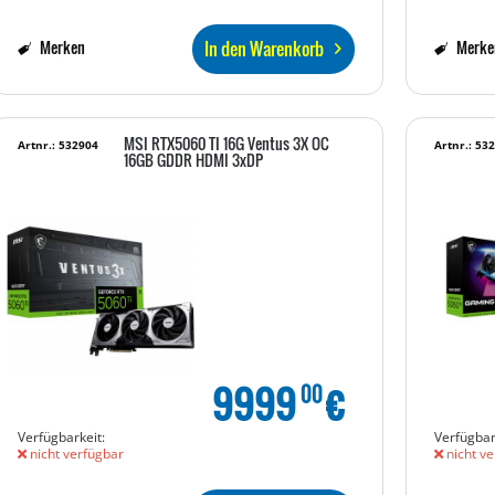
In den Warenkorb
Merken
Merke
MSI RTX5060 TI 16G Ventus 3X OC
Artnr.: 532904
Artnr.: 53
16GB GDDR HDMI 3xDP
9999
€
00
Verfügbarkeit:
Verfügbar
nicht verfügbar
nicht ve