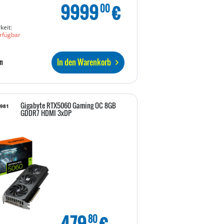
9999
€
00
keit:
rfügbar
In den Warenkorb
n
Gigabyte RTX5060 Gaming OC 8GB
5981
GDDR7 HDMI 3xDP
479
€
80