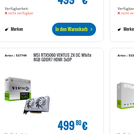
Verfügbarkeit:
Verfügbar
nicht verfügbar
nicht ve
In den Warenkorb
Merken
Merke
MSI RTX5060 VENTUS 2X OC White
Artnr.: 537749
Artnr.: 53
8GB GDDR7 HDMI 3xDP
499
€
80