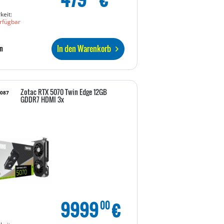
keit:
rfügbar
In den Warenkorb
n
Zotac RTX 5070 Twin Edge 12GB
3087
GDDR7 HDMI 3x
9999
€
00