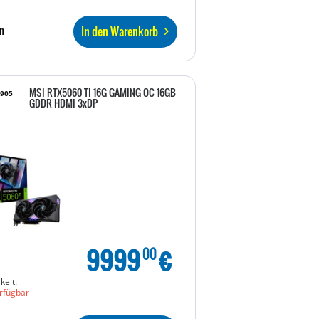
In den Warenkorb
n
MSI RTX5060 TI 16G GAMING OC 16GB
2905
GDDR HDMI 3xDP
9999
€
00
keit:
rfügbar