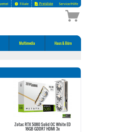
Preisliste
zettel
Filiale
Service/Hilfe
Multimedia
Haus & Büro
Zotac RTX 5080 Solid OC White ED
MSI RTX5090 Gaming Trio O
16GB GDDR7 HDMI 3x
GDDR7 HDMI 3xDP