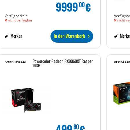
9999
€
00
Verfügbarkeit:
Verfügbar
nicht verfügbar
nicht ve
In den Warenkorb
Merken
Merke
Powercolor Radeon RX9060XT Reaper
Artnr.: 546323
Artnr.: 53
16GB
499
€
80