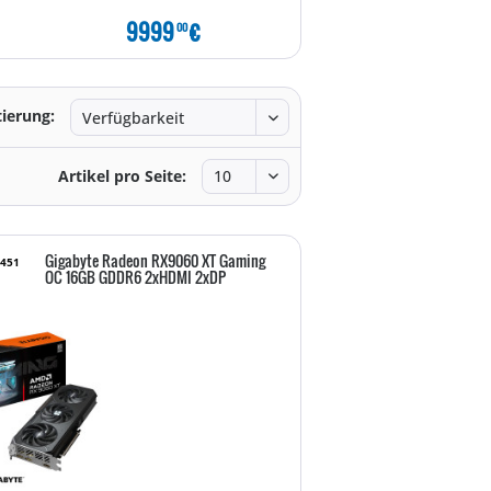
9999
€
9999
€
00
00
tierung:
Artikel pro Seite:
Gigabyte Radeon RX9060 XT Gaming
5451
OC 16GB GDDR6 2xHDMI 2xDP