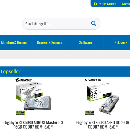
Mein Konto
Merk
Monitore & Beamer
Drucker & Scanner
Software
Netzwerk
Topseller
Gigabyte RTX5080 AORUS Master ICE
Gigabyte RTX5080 AERO OC 16GB
16GB GDDR7 HDMI 3xDP
GDDR7 HDMI 3xDP