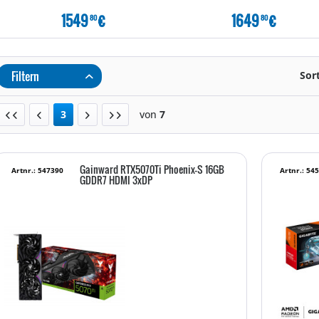
1549
€
1649
€
80
80
Filtern
Sor
3
von
7
Gainward RTX5070Ti Phoenix-S 16GB
Artnr.: 547390
Artnr.: 54
GDDR7 HDMI 3xDP