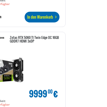
keit:
rfügbar
In den Warenkorb
n
Zotac RTX 5060 TI Twin Edge OC 16GB
3098
GDDR7 HDMI 3xDP
9999
€
00
keit:
rfügbar