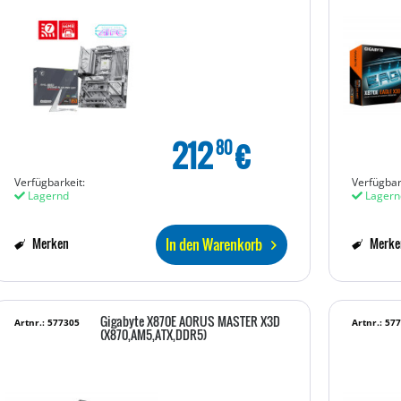
212
€
80
Verfügbarkeit:
Verfügbar
Lagernd
Lagern
In den Warenkorb
Merken
Merke
Gigabyte X870E AORUS MASTER X3D
Artnr.: 577305
Artnr.: 57
(X870,AM5,ATX,DDR5)