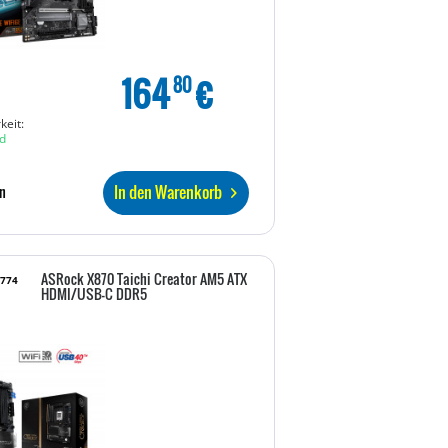
164
€
80
keit:
d
In den Warenkorb
n
ASRock X870 Taichi Creator AM5 ATX
2774
HDMI/USB-C DDR5