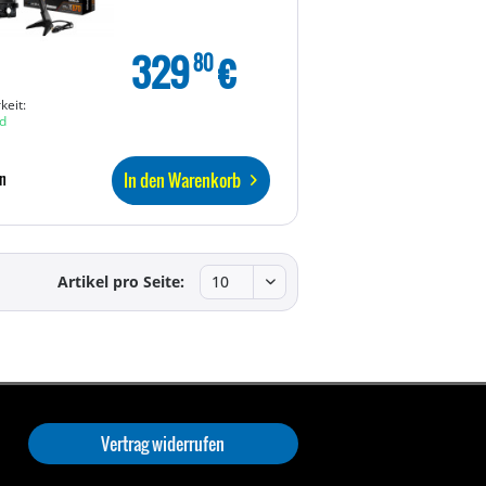
329
€
80
keit:
d
In den Warenkorb
n
Artikel pro Seite:
Vertrag widerrufen