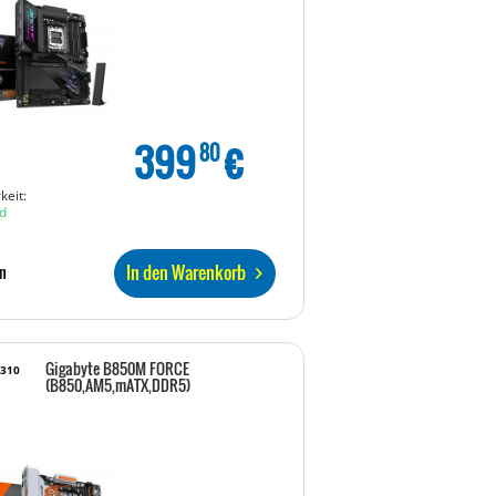
399
€
80
keit:
d
In den Warenkorb
n
Gigabyte B850M FORCE
7310
(B850,AM5,mATX,DDR5)