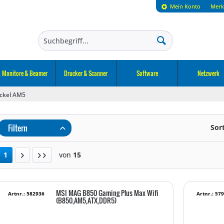
Mein Konto
Merk
Monitore & Beamer
Drucker & Scanner
Software
Netzwerk
ckel AM5
Filtern
Sor
1
von
15
MSI MAG B850 Gaming Plus Max Wifi
Artnr.: 582936
Artnr.: 57
(B850,AM5,ATX,DDR5)