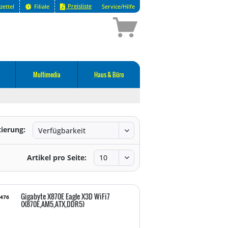
Preisliste
zettel
Filiale
Service/Hilfe
Multimedia
Haus & Büro
tierung:
Artikel pro Seite:
Gigabyte X870E Eagle X3D WiFi7
9476
(X870E,AM5,ATX,DDR5)