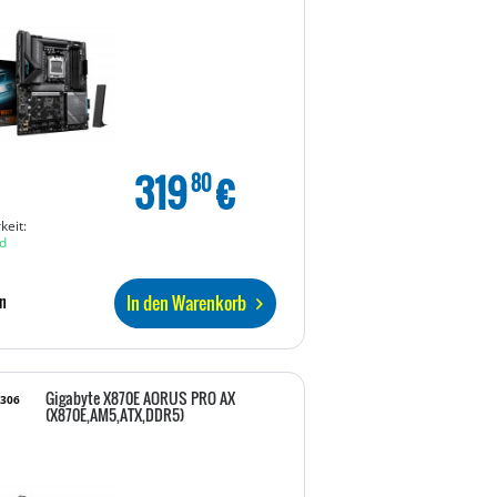
319
€
80
keit:
d
In den Warenkorb
n
Gigabyte X870E AORUS PRO AX
7306
(X870E,AM5,ATX,DDR5)