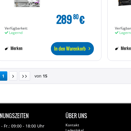
289
€
80
Verfügbarkeit:
Verfügbar
Lagernd
Lagern
In den Warenkorb
Merken
Merke
1
von
15
FNUNGSZEITEN
ÜBER UNS
Kontakt
- Fr.: 09:00 - 18:00 Uhr
Ladenlokal