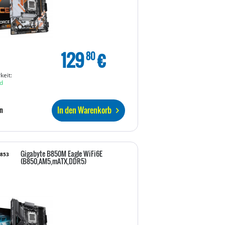
129
€
80
keit:
d
In den Warenkorb
n
Gigabyte B850M Eagle WiFi6E
4853
(B850,AM5,mATX,DDR5)