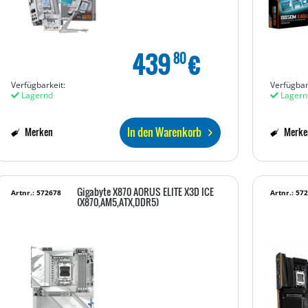
439
€
80
Verfügbarkeit:
Verfügbar
Lagernd
Lagern
In den Warenkorb
Merken
Merke
Gigabyte X870 AORUS ELITE X3D ICE
Artnr.: 572678
Artnr.: 57
(X870,AM5,ATX,DDR5)