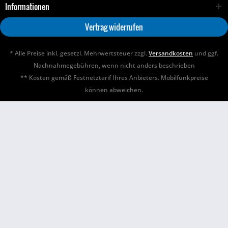
Informationen
Vertrag widerrufen
* Alle Preise inkl. gesetzl. Mehrwertsteuer zzgl.
Versandkosten
und ggf.
Nachnahmegebühren, wenn nicht anders beschrieben
** Kosten gemäß Festnetztarif Ihres Anbieters. Mobilfunkpreise
können abweichen.