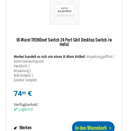
(B-Ware) TRENDnet Switch 24 Port Gbit Desktop Switch /w
metal
Hierbei handelt es sich um einen B-Ware Artikel:
Verpackung geöffnet /
leichte Gebrauchspuren.
Handbuch: J
Verpackung: J
Note Zustand: 2
Zubehör: komplett
74
€
80
Verfügbarkeit:
Lagernd
In den Warenkorb
Merken