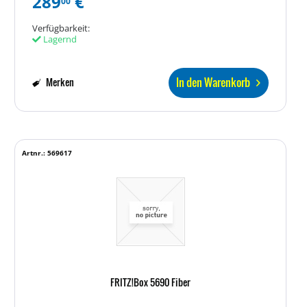
289
€
00
Verfügbarkeit:
Lagernd
In den Warenkorb
Merken
Artnr.: 569617
FRITZ!Box 5690 Fiber