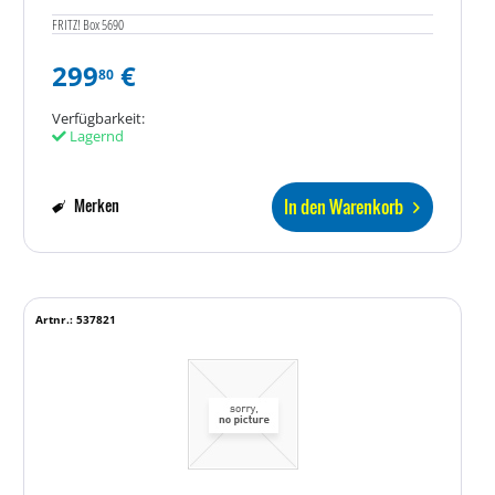
FRITZ! Box 5690
299
€
80
Verfügbarkeit:
Lagernd
In den Warenkorb
Merken
Artnr.: 537821