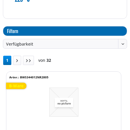
Filtern
1
von
32
Artnr.: BWS344012NR2805
B-Ware