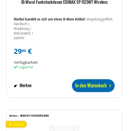
(B-Ware) Funksteckdosen EDIMAX SP-1123WT Wireless
Hierbei handelt es sich um einen B-Ware Artikel:
Verpackung geöffnet.
Handbuch: J
Verpackung: J
Note Zustand: 1
Zubehör:
29
€
80
Verfügbarkeit:
Lagernd
In den Warenkorb
Merken
Artnr.: BWS411943NR3486
B-Ware